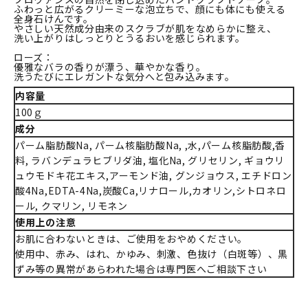
ふわっと広がるクリーミーな泡立ちで、顔にも体にも使える
全身石けんです。
やさしい天然成分由来のスクラブが肌をなめらかに整え、
洗い上がりはしっとりとうるおいを感じられます。
ローズ：
優雅なバラの香りが漂う、華やかな香り。
洗うたびにエレガントな気分へと包み込みます。
内容量
100ｇ
成分
パーム脂肪酸Na, パーム核脂肪酸Na, ,水,パーム核脂肪酸,香
料, ラバンデュラヒブリダ油, 塩化Na, グリセリン, ギョウリ
ュウモドキ花エキス,アーモンド油, グンジョウス, エチドロン
酸4Na,EDTA-4Na,炭酸Ca,リナロール,カオリン,シトロネロ
ール, クマリン, リモネン
使用上の注意
お肌に合わないときは、ご使用をおやめください。
使用中、赤み、はれ、かゆみ、刺激、色抜け（白斑等）、黒
ずみ等の異常があらわれた場合は専門医へご相談下さい