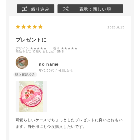
絞り込み
表示：新しい順
2026.6.15
プレゼントに
デザイン
:★★★★★
香り
:★★★★★
商品をどこで知りましたか
:SNS
no name
年代:
50代
性別:
女性
可愛らしいケースでちょっとしたプレゼントに良いとおもい
ます。自分用にも今度購入したいです。