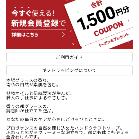
ご利用ガイド
ギフトラッピングについて
本場グラースの香り、
南仏の自然が素肌を包む。
植物オイルと伝統製法が生んだ、
職人の手仕事によるやさしさ。
香りの都グラースの、
調香師が仕立てた逸品。
あなたの毎日のケアが心をほどけるひとときに。
プロヴァンスの自然を閉じ込めたハンドクラフトソープ。
ふわっと広がるクリーミーな泡立ちで、顔にも体にも使える
全身石けんです。