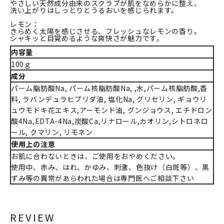
やさしい天然成分由来のスクラブが肌をなめらかに整え、
洗い上がりはしっとりとうるおいを感じられます。
レモン：
きらめく太陽を感じさせる、フレッシュなレモンの香り。
シャキッと目覚めるような爽快さが魅力です。
内容量
100ｇ
成分
パーム脂肪酸Na, パーム核脂肪酸Na, ,水,パーム核脂肪酸,香
料, ラバンデュラヒブリダ油, 塩化Na, グリセリン, ギョウリ
ュウモドキ花エキス,アーモンド油, グンジョウス, エチドロン
酸4Na,EDTA-4Na,炭酸Ca,リナロール,カオリン,シトロネロ
ール, クマリン, リモネン
使用上の注意
お肌に合わないときは、ご使用をおやめください。
使用中、赤み、はれ、かゆみ、刺激、色抜け（白斑等）、黒
ずみ等の異常があらわれた場合は専門医へご相談下さい
REVIEW