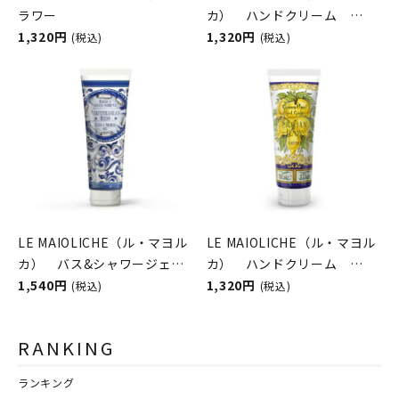
ラワー
カ） ハンドクリーム
1,320円
Sicilian Orange
1,320円
(税込)
(税込)
Blossom（シチリアンオレ
ンジブロッサム）
Rudy（ルディ）
LE MAIOLICHE（ル・マヨル
LE MAIOLICHE（ル・マヨル
カ） バス&シャワージェ
カ） ハンドクリーム
ル Mediterranean
1,540円
Sicilian Lemon（シチリア
1,320円
(税込)
(税込)
Herbs（メディタラニアンハ
ンレモン） Rudy（ルデ
ーブ） Rudy（ルディ）
ィ）
RANKING
ランキング