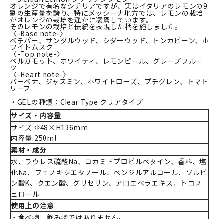
オレンジで有名なシチリアですが、実はイタリアのレモンの9
割の生産量を誇り、特にメッシーナ地方では、レモンの栽培
がオレンジの栽培を遥かに凌駕しています。
そのレモンの栽培と伝統を表現した柄を施しました。
〈-Base note-〉
ベチパー、サンダルウッド、シダーウッド、トンカビーン、ホ
ワイトムスク
〈-Top note-〉
ベルガモット、ホワイティ、レモンピール、グレープフルー
ツ
〈-Heart note-〉
バーベナ、ジャスミン、ホワイトローズ、プチグレン、トマト
リーフ
・GELの種類：Clear Type クリアタイプ
サイズ・内容量
サイズ:Φ48×H196mm
内容量:250ml
素材・成分
水、ラウレス硫酸Na、コカミドプロピルベタイン、香料、塩
化Na、フェノキシエタノール、ベンジルアルコール、ソルビ
ン酸K、クエン酸、グリセリン、アロエベラエキス、トコフ
ェロール
使用上の注意
・食べ物、飲み物ではありません。