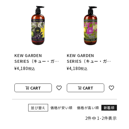
KEW GARDEN
KEW GARDEN
SERIES（キュー・ガー
SERIES（キュー・ガー
デン・シリーズ） ラグ
デン・シリーズ） ラグ
¥
4,180
¥
4,180
税込
税込
ジュアリーハンドウォッ
ジュアリーハンドウォッ
シュ NARCISSUS
シュ Elderflower &
LIME （ナルシサスライ
Pomelo （エルダーフ
CART
CART
ム） THE ENGLISH
ラワー&ポメロ） THE
SOAP COMPANY （ザ
ENGLISH SOAP
イングリッシュソープカ
COMPANY （ザ イングリ
ンパニー）
ッシュソープカンパニ
並び替え
価格が安い順
価格が高い順
新着順
ー）
2
件中
1
-
2
件表示