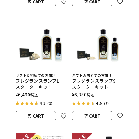
CART
CART
ギフト＆初めての方向け
ギフト＆初めての方向け
フレグランスランプL
フレグランスランプS
スターターキット
スターターキット
ASHLEIGH&BURWOOD
ASHLEIGH&BURWOOD
¥
6,490
¥
6,380
税込
税込
（アシュレイアンドバー
（アシュレイアンドバー
4.3
4.5
（3）
（6）
ウッド）
ウッド）
CART
CART