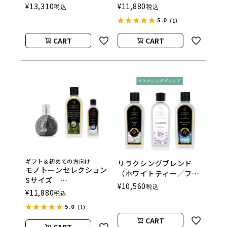
ASHLEIGH&BURWOOD
ASHLEIGH&BURWOOD
¥
13,310
¥
11,880
税込
税込
（アシュレイアンドバー
（アシュレイアンドバー
5.0
（1）
ウッド）
ウッド）
CART
CART
ギフト＆初めての方向け
リラクシングブレンド
モノトーンセレクション
（ホワイトティー／フロ
Sサイズ
ーレンス／リラクゼーシ
¥
10,560
税込
ASHLEIGH&BURWOOD
¥
11,880
税込
ョン） フレグランスラ
（アシュレイアンドバー
ンプ用オイル
5.0
（1）
ウッド）
ASHLEIGH&BURWOOD
CART
（アシュレイアンドバー
CART