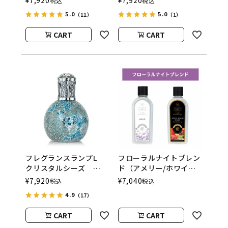
¥
7,920
¥
7,920
税込
税込
ASHLEIGH&BURWOOD
（アシュレイアンドバー
5.0
5.0
（11）
（1）
（アシュレイアンドバー
ウッド）
ウッド）
CART
CART
フレグランスランプL
フローラルナイトブレン
クリスタルシーズ
ド（アメリー/ホワイト
ASHLEIGH&BURWOOD
ピーチ＆リリー） フレ
¥
7,920
¥
7,040
税込
税込
（アシュレイアンドバー
グランスランプ用オイル
4.9
（17）
ウッド）
CART
CART