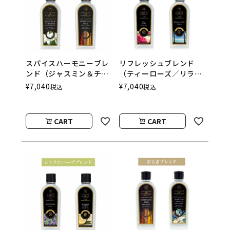
スパイスハーモニーブレ
リフレッシュブレンド
ンド（ジャスミン＆チュ
（ティーローズ／リラク
ベローズ／モロカンスパ
ゼーション） フレグラ
¥
7,040
¥
7,040
税込
税込
イス） フレグランスラ
ンスランプ用オイル
ンプ用オイル
ASHLEIGH&BURWOOD
（アシュレイアンドバー
CART
CART
ウッド）