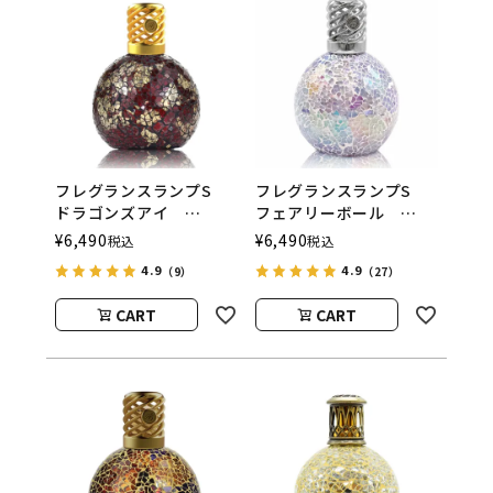
フレグランスランプS
フレグランスランプS
ドラゴンズアイ
フェアリーボール
ASHLEIGH&BURWOOD
ASHLEIGH&BURWOOD
¥
6,490
¥
6,490
税込
税込
（アシュレイアンドバー
（アシュレイアンドバー
4.9
4.9
（9）
（27）
ウッド）
ウッド）
CART
CART