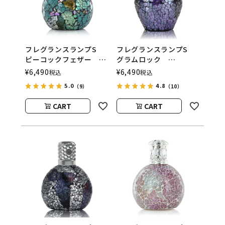
フレグランスランプS
フレグランスランプS
ピーコックフェザー
グラムロック
ASHLEIGH&BURWOOD
ASHLEIGH&BURWOOD
¥
6,490
¥
6,490
税込
税込
（アシュレイアンドバー
（アシュレイアンドバー
5.0
4.8
（9）
（10）
ウッド）
ウッド）
CART
CART