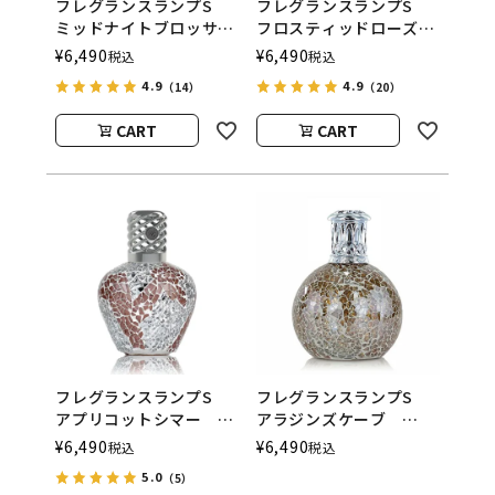
フレグランスランプS
フレグランスランプS
ミッドナイトブロッサ
フロスティッドローズ
ム
ASHLEIGH&BURWOOD
¥
6,490
¥
6,490
税込
税込
ASHLEIGH&BURWOOD
（アシュレイアンドバー
4.9
4.9
（14）
（20）
（アシュレイアンドバー
ウッド）
ウッド）
CART
CART
フレグランスランプS
フレグランスランプS
アプリコットシマー
アラジンズケーブ
ASHLEIGH&BURWOOD
ASHLEIGH&BURWOOD
¥
6,490
¥
6,490
税込
税込
（アシュレイアンドバー
（アシュレイアンドバー
5.0
（5）
ウッド）
ウッド）