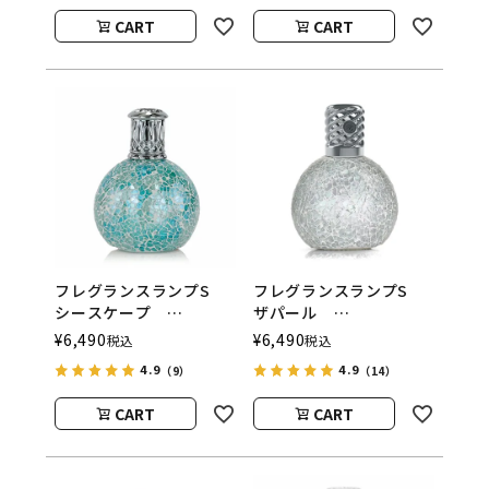
CART
CART
フレグランスランプS
フレグランスランプS
シースケープ
ザパール
ASHLEIGH&BURWOOD
ASHLEIGH&BURWOOD
¥
6,490
¥
6,490
税込
税込
（アシュレイアンドバー
（アシュレイアンドバー
4.9
4.9
（9）
（14）
ウッド）
ウッド）
CART
CART