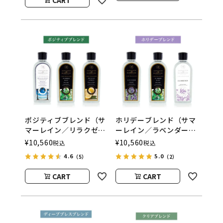
ウッド）
ポジティブブレンド（サ
ホリデーブレンド（サマ
マーレイン／リラクゼー
ーレイン／ラベンダー／
ション／シシリアンレモ
フローレンス） フレグ
¥
10,560
¥
10,560
税込
税込
ン） フレグランスラン
ランスランプ用オイル
4.6
5.0
（5）
（2）
プ用オイル
ASHLEIGH&BURWOOD
ASHLEIGH&BURWOOD
（アシュレイアンドバー
CART
CART
（アシュレイアンドバー
ウッド）
ウッド）