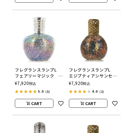
フレグランスランプL
フレグランスランプL
フェアリーマジック
エジプティアンサンセッ
ASHLEIGH&BURWOOD
ト
¥
7,920
¥
7,920
税込
税込
（アシュレイアンドバー
ASHLEIGH&BURWOOD
5.0
4.0
（5）
（2）
ウッド）
（アシュレイアンドバー
ウッド）
CART
CART