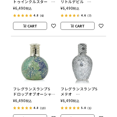
トゥインクルスター
リトルデビル
ASHLEIGH&BURWOOD
ASHLEIGH&BURWOOD
¥
6,490
¥
6,490
税込
税込
（アシュレイアンドバー
（アシュレイアンドバー
4.8
4.6
（6）
（7）
ウッド）
ウッド）
CART
CART
フレグランスランプS
フレグランスランプS
ドロップオブオーシャ
メテオ
ン
ASHLEIGH&BURWOOD
¥
6,490
¥
6,490
税込
税込
ASHLEIGH&BURWOOD
（アシュレイアンドバー
4.8
5.0
（13）
（1）
（アシュレイアンドバー
ウッド）
ウッド）