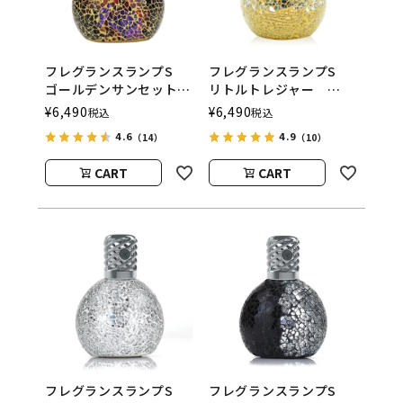
フレグランスランプS
フレグランスランプS
ゴールデンサンセット
リトルトレジャー
ASHLEIGH&BURWOOD
ASHLEIGH&BURWOOD
¥
6,490
¥
6,490
税込
税込
（アシュレイアンドバー
（アシュレイアンドバー
4.6
4.9
（14）
（10）
ウッド）
ウッド）
CART
CART
フレグランスランプS
フレグランスランプS