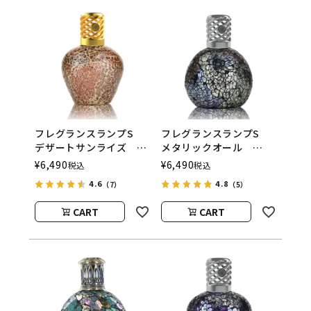
フレグランスランプS
フレグランスランプS
デザートサンライズ
メタリックオール
ASHLEIGH&BURWOOD
ASHLEIGH&BURWOOD
¥
6,490
¥
6,490
税込
税込
（アシュレイアンドバー
（アシュレイアンドバー
4.6
4.8
（7）
（5）
ウッド）
ウッド）
CART
CART