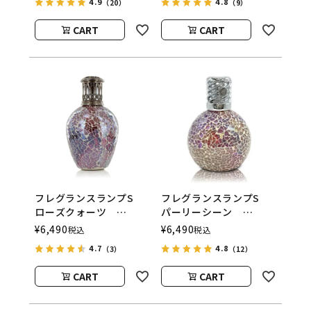
4.9
4.8
（20）
（9）
（アシュレイアンドバー
（アシュレイアンドバー
ウッド）
ウッド）
CART
CART
フレグランスランプS
フレグランスランプS
ローズクォーツ
パーリーシーン
ASHLEIGH&BURWOOD
ASHLEIGH&BURWOOD
¥
6,490
¥
6,490
税込
税込
（アシュレイアンドバー
（アシュレイアンドバー
4.7
4.8
（3）
（12）
ウッド）
ウッド）
CART
CART