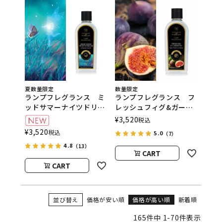
夏数量限定
数量限定
ランプフレグランス ミ
ランプフレグランス フ
ッドサマーナイツドリー
レッシュフィグ&ガーデ
ム 500ml フレグラン
ニア 500ml フレグラ
¥
3,520
税込
スランプ用オイル
ンスランプ用オイル
¥
3,520
税込
5.0
（7）
ASHLEIGH&BURWOOD
ASHLEIGH&BURWOOD
4.8
（アシュレイアンドバー
（アシュレイアンドバー
（13）
CART
ウッド）
ウッド）
CART
並び替え
価格が安い順
価格が高い順
新着順
165
件中
1
-
70
件表示