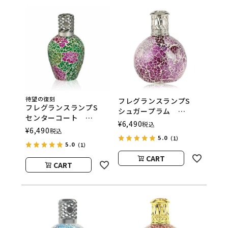
待望の復刻
フレグランスランプS
フレグランスランプS
シュガープラム
センターコート
ASHLEIGH&BURWOOD
¥
6,490
税込
ASHLEIGH&BURWOOD
¥
6,490
税込
（アシュレイアンドバー
（アシュレイアンドバー
5.0
（1）
ウッド）
5.0
（1）
ウッド）
CART
CART