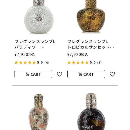
フレグランスランプL
フレグランスランプL
パラディソ
トロピカルサンセット
ASHLEIGH&BURWOOD
ASHLEIGH&BURWOOD
¥
7,920
¥
7,920
税込
税込
（アシュレイアンドバー
（アシュレイアンドバー
5.0
5.0
（4）
（3）
ウッド）
ウッド）
CART
CART