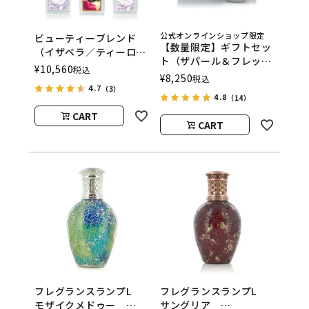
公式オンラインショップ限定
ビューティーブレンド
【数量限定】ギフトセッ
（イザベラ／ティーロー
ト（ザパール＆フレッシ
ズ／フローレンス） フ
¥
10,560
税込
ュリネン）
¥
8,250
レグランスランプ用オイ
税込
ASHLEIGH&BURWOOD
4.7
（3）
ル
4.8
（14）
（アシュレイアンドバー
ASHLEIGH&BURWOOD
CART
ウッド）
（アシュレイアンドバー
CART
ウッド）
フレグランスランプL
フレグランスランプL
モザイクメドゥー
サングリア