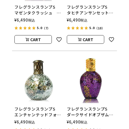
フレグランスランプS
フレグランスランプS
マゼンタクラッシュ
タヒチアンサンセット
ASHLEIGH&BURWOOD
ASHLEIGH&BURWOOD
¥
6,490
¥
6,490
税込
税込
（アシュレイアンドバー
（アシュレイアンドバー
5.0
5.0
（7）
（10）
ウッド）
ウッド）
CART
CART
フレグランスランプS
フレグランスランプS
エンチャンテッドフォレ
ダークサイドオブザムー
スト
ン
¥
6,490
¥
6,490
税込
税込
ASHLEIGH&BURWOOD
ASHLEIGH&BURWOOD