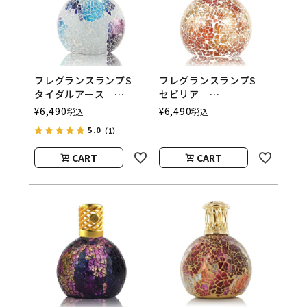
フレグランスランプS
フレグランスランプS
タイダルアース
セビリア
ASHLEIGH&BURWOOD
ASHLEIGH&BURWOOD
¥
6,490
¥
6,490
税込
税込
（アシュレイアンドバー
（アシュレイアンドバー
5.0
（1）
ウッド）
ウッド）
CART
CART