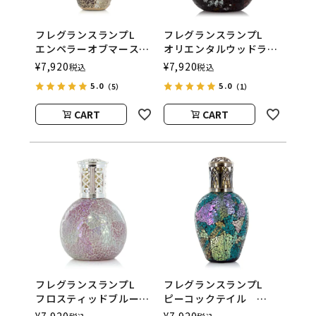
フレグランスランプL
フレグランスランプL
エンペラーオブマース
オリエンタルウッドラン
ASHLEIGH&BURWOOD
ド
¥
7,920
¥
7,920
税込
税込
（アシュレイアンドバー
ASHLEIGH&BURWOOD
5.0
5.0
（5）
（1）
ウッド）
（アシュレイアンドバー
ウッド）
CART
CART
フレグランスランプL
フレグランスランプL
フロスティッドブルー
ピーコックテイル
ム
ASHLEIGH&BURWOOD