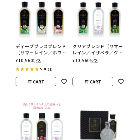
ディープブレスブレンド
クリアブレンド（サマー
（サマーレイン／ホワイ
レイン／イザベラ／グリ
トティー／ピオニー）
ーンバンブー） フレグ
¥
10,560
¥
10,560
税込
税込
フレグランスランプ用オ
ランスランプ用オイル
5.0
（1）
イル
ASHLEIGH&BURWOOD
ASHLEIGH&BURWOOD
（アシュレイアンドバー
CART
CART
（アシュレイアンドバー
ウッド）
ウッド）