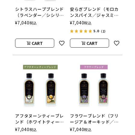
シトラスハーブブレンド
安らぎブレンド（モロカ
（ラベンダー／シシリア
ンスパイス／ジャスミン
ンレモン） フレグラン
＆ダムソン） フレグラ
¥
7,040
¥
7,040
税込
税込
スランプ用オイル
ンスランプ用オイル
5.0
（2）
ASHLEIGH&BURWOOD
ASHLEIGH&BURWOOD
（アシュレイアンドバー
（アシュレイアンドバー
CART
CART
ウッド）
ウッド）
アフタヌーンティーブレ
フラワーブレンド（フリ
ンド（ホワイトティー／
ージア＆オーキッド／ラ
シシリアンレモン） フ
ベンダー） フレグラン
¥
7,040
¥
7,040
税込
税込
レグランスランプ用オイ
スランプ用オイル