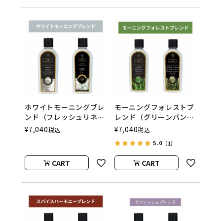
ホワイトモーニングブレ
モーニングフォレストブ
ンド（フレッシュリネ
レンド（グリーンバンブ
ン/ホワイトティー）
ー／ホワイトシダー＆ベ
¥
7,040
¥
7,040
税込
税込
フレグランスランプ用オ
ルガモット） フレグラ
5.0
（1）
イル
ンスランプ用オイル
CART
CART