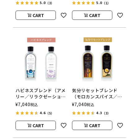
5.0
5.0
（3）
（1）
ル
ASHLEIGH&BURWOOD
ASHLEIGH&BURWOOD
（アシュレイアンドバー
CART
CART
（アシュレイアンドバー
ウッド）
ウッド）
ハピネスブレンド（アメ
気分リセットブレンド
リー／リラクゼーショ
（モロカンスパイス／シ
ン） フレグランスラン
シリアンレモン） フレ
¥
7,040
¥
7,040
税込
税込
プ用オイル
グランスランプ用オイ
4.6
4.3
（5）
（3）
ASHLEIGH&BURWOOD
ル
（アシュレイアンドバー
ASHLEIGH&BURWOOD
CART
CART
ウッド）
（アシュレイアンドバー
ウッド）