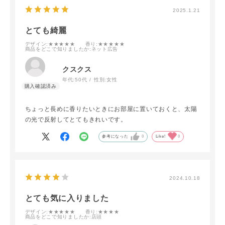
2025.1.21
とても綺麗
デザイン
:★★★★★
香り
:★★★★★
商品をどこで知りましたか
:ネット広告
クスクス
年代:
50代
性別:
女性
ちょっと長めに香りたいときにお部屋に置いておくと、太陽
の光で反射してとてもきれいです。
参考になった
0
Like!
0
2024.10.18
とても気に入りました
デザイン
:★★★★★
香り
:★★★★
商品をどこで知りましたか
:店頭