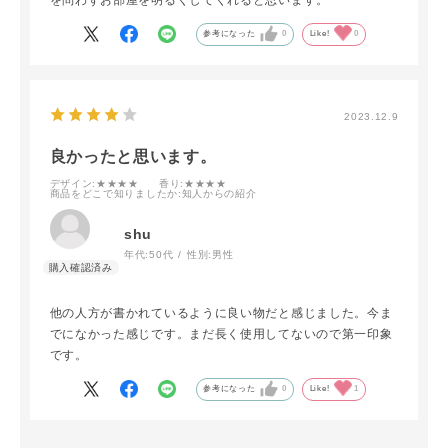
参考になった
0
Like!
0
2023.12.9
良かったと思います。
デザイン
:★★★★
香り
:★★★★
商品をどこで知りましたか
:知人からの紹介
shu
年代:
50代
性別:
男性
他の人方が書かれているように良い物だと感じました。今ま
でになかった感じです。まだ長く使用してないので第一印象
です。
参考になった
0
Like!
1