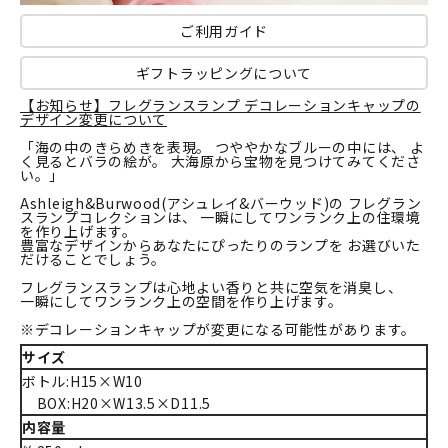
ご利用ガイド
ギフトラッピングについて
【お知らせ】フレグランスランプ デコレーションキャップの
デザイン変更について
「海の中のきらめきを表現。 つややかなブルーの中には、 よ
く見るとバラの絵が。 大海原から宝物を見つけてみてくださ
い。」
Ashleigh&Burwood(アシュレイ&バーウッド)の フレグラン
スランプコレクションは、 一瞬にしてワンランク上の住環境
を作り上げます。
豊富なデザインからあなたにぴったりのランプを お選びいた
だけることでしょう。
フレグランスランプは心地よい香りと共に空気を消臭し、
一瞬にしてワンランク上の空間を作り上げます。
※デコレーションキャップが変更になる可能性があります。
サイズ
ボトル:H15×W10
BOX:H20×W13.5×D11.5
内容量