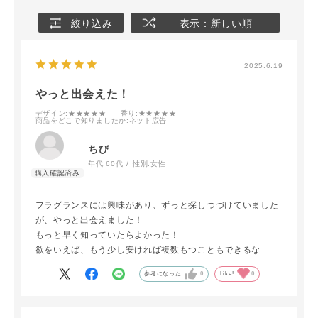
絞り込み
表示：新しい順
2025.6.19
やっと出会えた！
デザイン
:★★★★★
香り
:★★★★★
商品をどこで知りましたか
:ネット広告
ちび
年代:
60代
性別:
女性
フラグランスには興味があり、ずっと探しつづけていました
が、やっと出会えました！
もっと早く知っていたらよかった！
欲をいえば、もう少し安ければ複数もつこともできるな
参考になった
0
Like!
0