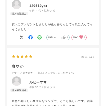
120510yst
年代:
30代
性別:
女性
友人にプレゼントしましたが色も香りもとても気に入っても
らえました！
参考になった
0
Like!
0
2024.9.26
爽やか
デザイン
:★★★★
商品をどこで知りましたか
:SNS
ルビーママ
年代:
50代
性別:
女性
水色の瑞々しい爽やかなランプで、とても美しいです。四季
を問わずお部屋を明るくしてくれると思います。