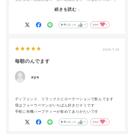
それぞれに効能や香り、味に特徴があり、日替わりで楽しん
でおります。
続きを読む
こんなに香りが長く続くハーブティーは初めてで、濁りも全
くなく、本物だなぁーと実感しています。
参考になった
0
Like!
0
以前より身内や知人にもプレゼントし喜ばれています。
今回初めてこちらのショップを利用し、ラッピングに関して
少し行き違いがありましたが、迅速で丁寧な対応をして頂き
感謝しています。
2019.7.18
毎朝のんでます
aya
ディフェンド、リラックスとローテーションで飲んでます
母はフォーウーマンがいちばん好きだそうです
手軽に有機ハーブティーが飲めてありがたいです
参考になった
0
Like!
0