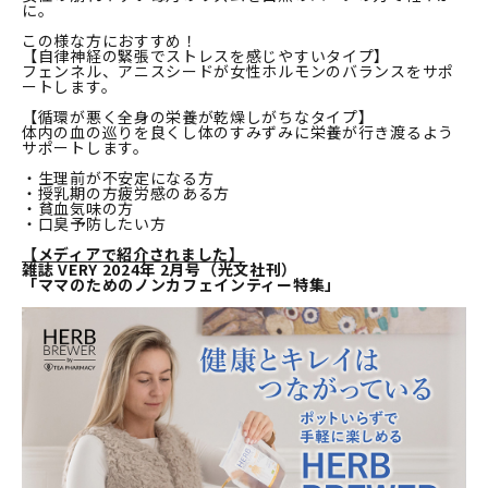
に。
この様な方におすすめ！
【自律神経の緊張でストレスを感じやすいタイプ】
フェンネル、アニスシードが女性ホルモンのバランスをサポ
ートします。
【循環が悪く全身の栄養が乾燥しがちなタイプ】
体内の血の巡りを良くし体のすみずみに栄養が行き渡るよう
サポートします。
・生理前が不安定になる方
・授乳期の方疲労感のある方
・貧血気味の方
・口臭予防したい方
【メディアで紹介されました】
雑誌 VERY 2024年 2月号（光文社刊）
「ママのためのノンカフェインティー特集」