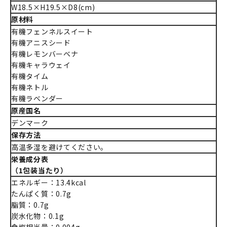
W18.5×H19.5×D8(cm)
原材料
有機フェンネルスイート
有機アニスシード
有機レモンバーベナ
有機キャラウェイ
有機タイム
有機ネトル
有機ラベンダー
原産国名
デンマーク
保存方法
高温多湿を避けてください。
栄養成分表
（1包装当たり）
エネルギー：13.4kcal
たんぱく質：0.7g
脂質：0.7g
炭水化物：0.1g
食塩相当量：0.004g