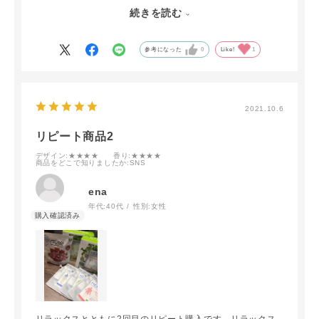
夕方から飲み始めて
続きを読む
最後は就寝前にお湯を入れておいて
起きたてに常温を飲みます
参考になった
0
Like!
1
2021.10.6
リピート商品2
デザイン
:★★★★
香り
:★★★★
商品をどこで知りましたか
:SNS
ena
年代:
40代
性別:
女性