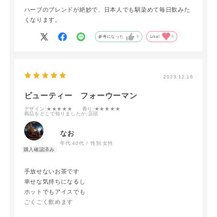
ハーブのブレンドが絶妙で、日本人でも馴染めて毎日飲みた
くなります。
参考になった
0
Like!
0
2023.12.16
ビューティー フォーウーマン
デザイン
:★★★★★
香り
:★★★★★
商品をどこで知りましたか
:店頭
なお
年代:
40代
性別:
女性
手放せないお茶です
幸せな気持ちになるし
ホットでもアイスでも
ごくごく飲めます