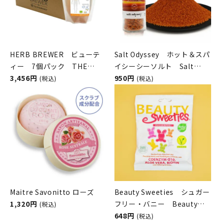
HERB BREWER ビューテ
Salt Odyssey ホット＆スパ
ィー 7個パック THE
イシーシーソルト Salt
BREW COMPANY（ハーブブ
3,456円
Odyssey（ソルトオデッセ
950円
(税込)
(税込)
リューワー／ブリューカンパ
イ）
ニー）
Maitre Savonitto ローズ
Beauty Sweeties シュガー
1,320円
フリー・バニー Beauty
(税込)
Sweeties（ビューティース
648円
(税込)