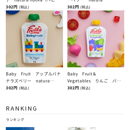
フルーツ／ナチュラヌオヴ
302円
nuova（ベビーフルーツ／ナ
302円
(税込)
(税込)
ァ）
チュラヌオヴァ）
Baby Fruit アップルバナ
Baby Fruit＆
ナラズベリー natura
Vegetables りんご バナ
nuova（ベビーフルーツ／ナ
302円
ナ ほうれん草 natura
302円
(税込)
(税込)
チュラヌオヴァ）
nuova（ベビーフルーツ＆ベ
ジタブル／ナチュラヌオヴ
RANKING
ァ）
ランキング