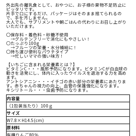
外出先の離乳食として、おやつに、お子様の果物不足防止に
ピッタリです。
片手で口にするだけ、パッケージはそのまま捨てられるの
で、手を汚しません。
大人でも、サプリメントや朝ごはんの代わりにお召し上がり
いただけます。
〇保存料・着色料・砂糖不使用
→グルテンフリーで消化にもやさしい！
〇たっぷり100g
→フルーツの栄養・水分補給に！
〇持ち運び便利なパウチタイプ
→忙しいママの強い味方！
【いちごに含まれる栄養素とは？】
ビタミンC・・・風邪予防になります。ビタミンCが白血球の
動きを活発にし、体内に入ったウイルスを退治する力を高め
ます。
アントシアニン・・・イチゴの赤い部分の栄養素にあたりま
す。赤ちゃんの視力の向上、血管の保護強化になります。
キシリトール・・・虫歯予防になります。
内容量
（1包装当たり）100ｇ
サイズ
W7.8×H14.5(cm)
原材料
有機りんご80％