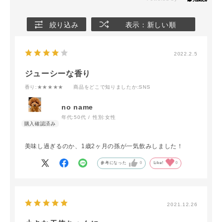
絞り込み
表示：新しい順
2022.2.5
ジューシーな香り
香り
:★★★★★
商品をどこで知りましたか
:SNS
no name
年代:
50代
性別:
女性
美味し過ぎるのか、1歳2ヶ月の孫が一気飲みしました！
参考になった
0
Like!
0
2021.12.26