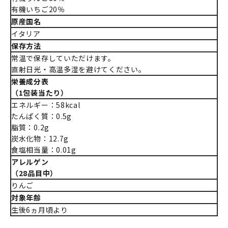
有機いちご20％
原産国名
イタリア
保存方法
常温で保存していただけます。
直射日光・高温多湿を避けてください。
栄養成分表
（1包装当たり）
エネルギー：58kcal
たんぱく質：0.5g
脂質：0.2g
炭水化物：12.7g
食塩相当量：0.01g
アレルゲン
（28品目中）
りんご
対象年齢
生後6ヵ月頃より