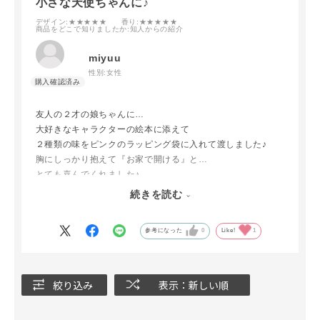
小さな天使ちゃんに♪
デザイン
:★★★★★
香り
:★★★★★
商品をどこで知りましたか
:知人からの紹介
miyuu
性別:
女性
友人の２才の娘ちゃんに…
大好きなキャラクターの絵本に添えて
２種類の味をピンクのラッピング袋に入れて渡しました♪
胸にしっかり抱えて『お家で開ける』と…
とても喜んでくれました♪
夜…友人から『美味しかったみたい』と
続きを読む
お風呂上がりの濡髪の小さな天使ちゃんの動画が
私の元に送られてきました♪
参考になった
0
Like!
1
プレゼントして本当に良かったです♪
絞り込み
表示：新しい順