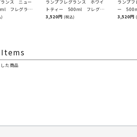
グランス ニュー
ランプフレグランス ホワイ
ランプフ
0ml フレグラン
トティー 500ml フレグラ
ー 50
オイル
ンスランプ用オイル
3,520円
ンプ用
3,520円
込)
(税込)
&BURWOOD（ア
ASHLEIGH&BURWOOD（ア
ASHLEI
ンドバーウッド）
シュレイアンドバーウッド）
シュレイ
 Items
クした商品