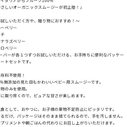
イタリアからフルーツ100％
やさしいオーガニックスムージーが初上陸！」
お試しいただく方や、贈り物におすすめ！～
ルーベリー
ーチ
ナナラズベリー
トロベリー
レーバーが各１つずつお試しいただける、お手持ちに便利なパッケー
ソートセットです。
保存料不使用！
0％無添加の見た目もかわいいベビー用スムージーです。
果物のみを使用。
寧に取り除くので、ピュアな甘さが楽しめます。
乳食として、おやつに、お子様の果物不足防止にピッタリです。
するだけ、パッケージはそのまま捨てられるので、手を汚しません。
サプリメントや朝ごはんの代わりにお召し上がりいただけます。