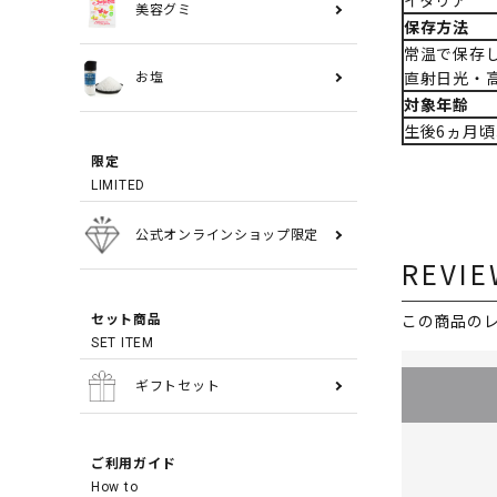
イタリア
美容グミ
保存方法
常温で保存
直射日光・
お塩
対象年齢
生後6ヵ月頃
限定
LIMITED
公式オンラインショップ限定
REVIE
この商品の
セット商品
SET ITEM
ギフトセット
ご利用ガイド
How to