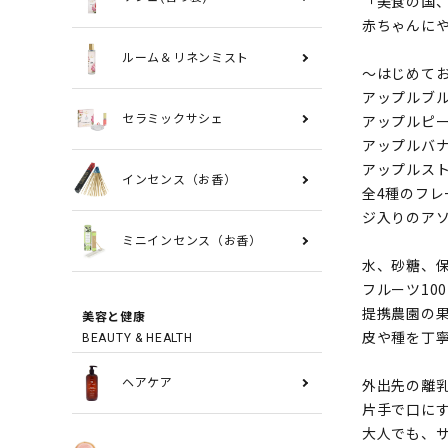
「美食の国、
赤ちゃんに
ルーム＆リネンミスト
～はじめて
アップルブ
アップルピ
セラミックサシェ
アップルバ
アップルス
インセンス（お香）
全4種のフ
ジ入りのア
ミニインセンス（お香）
水、砂糖、
フルーツ10
提携農園の
美容と健康
皮や種を丁
BEAUTY & HEALTH
外出先の離
ヘアケア
片手で口に
大人でも、