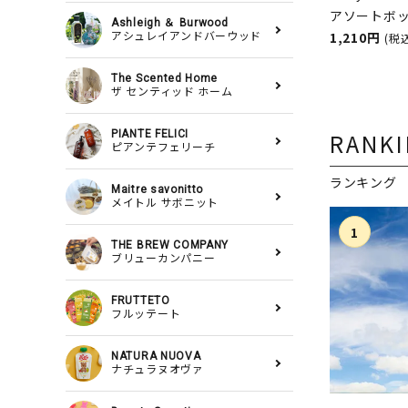
アソートボック
Ashleigh ＆ Burwood
nuova（
1,210円
アシュレイアンドバーウッド
(税
ジタブル／
The Scented Home
ァ）
ザ センティッド ホーム
PIANTE FELICI
RANK
ピアンテフェリーチ
ランキング
Maitre savonitto
メイトル サボニット
THE BREW COMPANY
ブリューカンパニー
FRUTTETO
フルッテート
NATURA NUOVA
ナチュラヌオヴァ