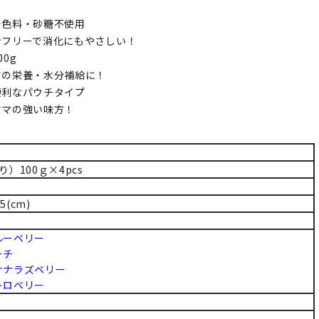
着色料・砂糖不使用
フリーで消化にもやさしい！
0g
の栄養・水分補給に！
便利なパウチタイプ
マの強い味方！
）100ｇ×4pcs
5(cm)
ルーベリー
ーチ
ナナラズベリー
トロベリー