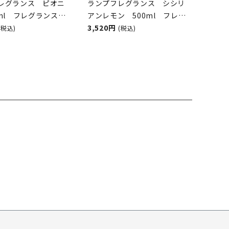
レグランス ピオニ
ランプフレグランス シシリ
0ml フレグランスラ
アンレモン 500ml フレグ
オイル
ランスランプ用オイル
3,520円
(税込)
(税込)
GH&BURWOOD（ア
ASHLEIGH&BURWOOD（ア
アンドバーウッド）
シュレイアンドバーウッド）