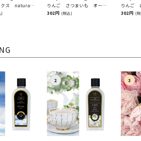
ス natura
りんご さつまいも オーツ
りんご 
ベビーフルーツ＆ベ
麦 natura nuova（ベビーフ
302円
ゃ natu
302円
込)
(税込)
(税
ナチュラヌオヴ
ルーツ＆ベジタブル／ナチュ
ルーツ＆
ラヌオヴァ）
ラヌオヴ
ING