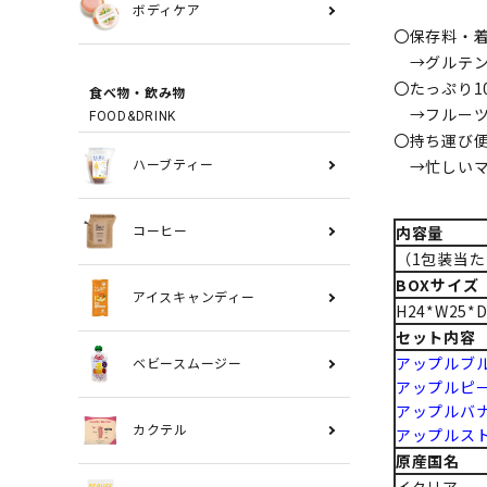
ボディケア
〇保存料・
→グルテン
〇たっぷり10
食べ物・飲み物
→フルーツ
FOOD&DRINK
〇持ち運び
→忙しいマ
ハーブティー
内容量
コーヒー
（1包装当たり
BOXサイズ
アイスキャンディー
H24*W25*D
セット内容
アップルブ
ベビースムージー
アップルピ
アップルバ
カクテル
アップルス
原産国名