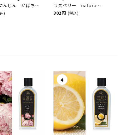
にんじん かぼち
ラズベリー natura
ra nuova（ベビーフ
nuova（ベビーフルーツ／ナ
302円
込)
(税込)
ベジタブル／ナチュ
チュラヌオヴァ）
ァ）