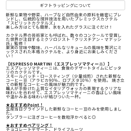
ギフトラッピングについて
新鮮な果物や野菜、ハーブなど自然由来の原料を緻密にブレ
ンドし、伝統的な撹拌技法を用いたプレミックスカクテル
「スピリットカクテルズ」
楽しみ方はとても簡単、氷を入れたグラスに注ぐだけ！
カクテル界の芸術家とも呼ばれ、数々のコンクールで受賞し
た世界が注目するミクソロジスト「クリスチアン・マナッシ
氏」監修！
果実の甘味や酸味、ハーバルなリキュールの風味を贅沢にミ
ックスされた本格カクテルを、より身近にお楽しみくださ
い！
【ESPRESSO MARTINI（エスプレッソマティーニ）】
エスプレッソマティーニは、食後のデザートタイムにピッタ
リのカクテルです。
スモールバッチ・ロースティング（少量焙煎）された新鮮な
コーヒー豆（アラビカ90％、ロブスタ10％）を使用。 焼き立
ての新鮮なコーヒーの風味が魅力的です。
職人が手掛けた上質なイタリアウォッカの表現するクリアな
味わいを合わせて、エスプレッソマティーニの香ばしい風味
や温かみある味わいが結びついた一杯。
★おすすめPoint！
生産当日グラインドした新鮮なコーヒー豆のみを使用しまし
た。
タンブラーに注ぎコーヒーを数粒浮かべると◎
★おすすめペアリング！
チョコレートデザート、ドライフルーツ