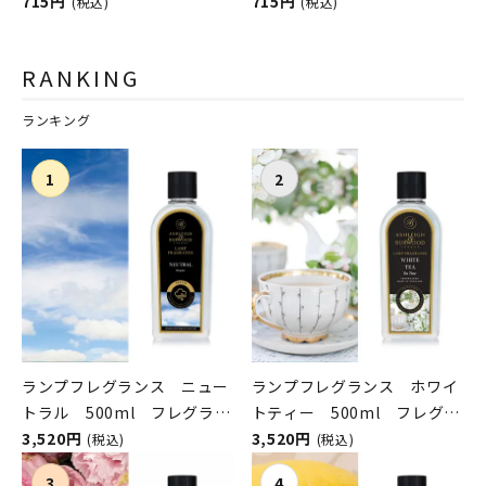
COCKTAILS（シェイクシェ
715円
イクシェイク／スピリットカ
715円
(税込)
(税込)
イク／スピリットカクテル
クテルズ）
ズ）
RANKING
ランキング
ランプフレグランス ニュー
ランプフレグランス ホワイ
トラル 500ml フレグラン
トティー 500ml フレグラ
スランプ用オイル
3,520円
ンスランプ用オイル
3,520円
(税込)
(税込)
ASHLEIGH&BURWOOD（ア
ASHLEIGH&BURWOOD（ア