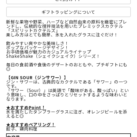
ギフトラッピングについて
新鮮な果物や野菜、ハーブなど自然由来の原料を緻密にブレ
ンドし、伝統的な撹拌技法を用いたプレミックスカクテル
「スピリットカクテルズ」
楽しみ方はとても簡単、氷を入れたグラスに注ぐだけ！
飲みやすい爽やかな美味しさ！
ポップなパッケージデザイン！
お手頃価格が魅力のカジュアルライナップ
ShakeShake（シェイクシェイク）シリーズ！
毎日の食前酒や食後のデザートのおともや、プチギフトにも
◎
【GIN SOUR（ジンサワー）】
ジン・サワーは、古典的なカクテルである「サワー」の一つ
です。
「サワー（Sour）」は英語で「酸味がある、酸っぱい」とい
う意味し、口の中をさっぱりとリセットするような味わいと
なります。
★おすすめPoint！
氷を満たしたタンブラーグラスに注ぎ、オレンジピールを添
えると◎
★おすすめペアリング！
餃子、鶏肉料理