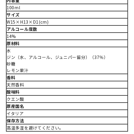
内容量
100ml
サイズ
W15×H13×D1(cm)
アルコール度数
14%
原材料
水
ジン（水、アルコール、ジュニパー留分）（37％）
砂糖
レモン果汁
香料
天然香料
酸味料
クエン酸
原産国名
イタリア
保存方法
高温多湿を避けてください。