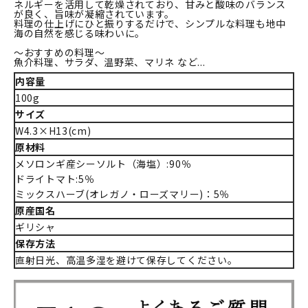
ネルギーを活用して乾燥されており、甘みと酸味のバランス
が良く、旨味が凝縮されています。
料理の仕上げにひと振りするだけで、シンプルな料理も地中
海の自然を感じる味わいに。
～おすすめの料理～
魚介料理、サラダ、温野菜、マリネ など...
内容量
100g
サイズ
W4.3×H13(cm)
原材料
メソロンギ産シーソルト（海塩）:90％
ドライトマト:5％
ミックスハーブ(オレガノ・ローズマリー)：5％
原産国名
ギリシャ
保存方法
直射日光、高温多湿を避けて保存してください。