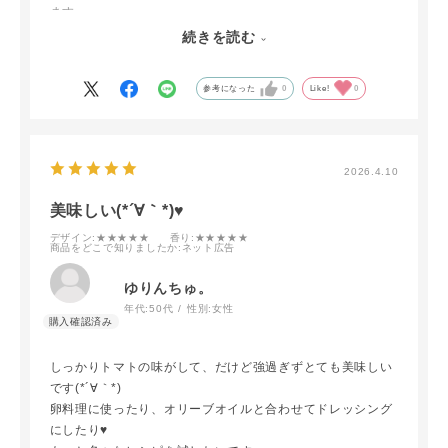
ます。
まだ、試していませんが、チキンソテーの下味に合いそうで
続きを読む
すね。
参考になった
0
Like!
0
2026.4.10
美味しい(*´∀｀*)♥
デザイン
:★★★★★
香り
:★★★★★
商品をどこで知りましたか
:ネット広告
ゆりんちゅ。
年代:
50代
性別:
女性
しっかりトマトの味がして、だけど強過ぎずとても美味しい
です(*´∀｀*)
卵料理に使ったり、オリーブオイルと合わせてドレッシング
にしたり♥