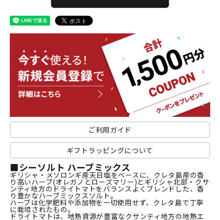
ご利用ガイド
ギフトラッピングについて
■シーソルト ハーブミックス
ギリシャ・メソロンギ産天日塩をベースに、クレタ島産の香
り高いハーブ(オレガノとローズマリー)とギリシャ北部・クサ
ンティ地方のドライトマトをバランスよくブレンドした、香
り豊かなハーブミックスソルト。
ハーブは化学肥料や添加物を一切使用せず、クレタ島で丁寧
に栽培されたもの。
ドライトマトは、地熱資源が豊富なクサンティ地方の地熱エ