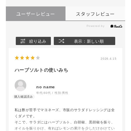
ユーザーレビュー
スタッフレビュー
絞り込み
表示：新しい順
2026.4.15
ハーブソルトの使いみち
no name
年代:
60代
性別:
男性
私は酢が苦手でマヨネーズ、市販のサラダドレッシングは全
くダメです。
そこで、サラダにはハーブソルト、白胡椒、黒胡椒を振り、
オイルを振りかけ、有ればレモンの果汁を少しだけかけてい