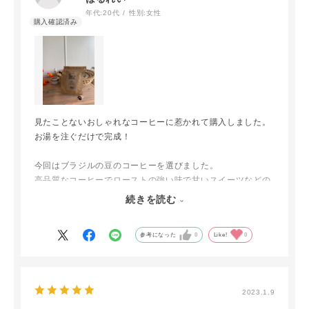
年代:
20代
性別:
女性
見たことないおしゃれなコーヒーに惹かれて購入しました。
お湯を注ぐだけで完成！
今回はブラジルの豆のコーヒーを選びました。
高品質なコーヒーでローストの強い味で甘いスイーツなどの
相性がとてもよかったです！
続きを読む
今後来客時にまた購入します！！
参考になった
0
Like!
0
2023.1.9