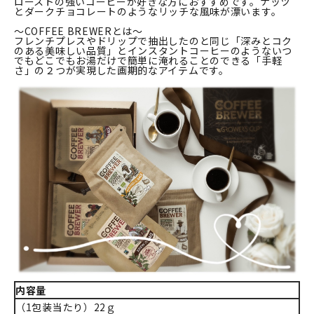
ローストの強いコーヒーが好きな方におすすめです。ナッツ
とダークチョコレートのようなリッチな風味が漂います。
～COFFEE BREWERとは～
フレンチプレスやドリップで抽出したのと同じ「深みとコク
のある美味しい品質」とインスタントコーヒーのようないつ
でもどこでもお湯だけで簡単に淹れることのできる「手軽
さ」の２つが実現した画期的なアイテムです。
内容量
（1包装当たり）22ｇ