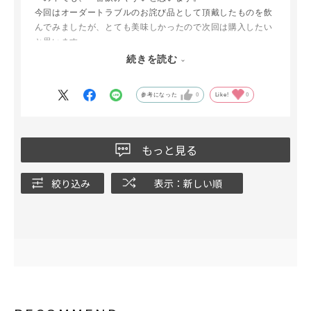
今回はオーダートラブルのお詫び品として頂戴したものを飲
んでみましたが、とても美味しかったので次回は購入したい
と思います。
トラブルのお詫び品とは言え、お心遣い下さりありがとうご
続きを読む
ざいました。お陰で良い珈琲に出会うことが出来ました。
参考になった
0
Like!
0
もっと見る
絞り込み
表示：新しい順