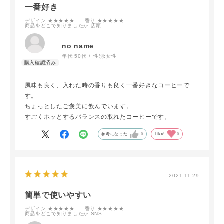
一番好き
デザイン
:★★★★★
香り
:★★★★★
商品をどこで知りましたか
:店頭
no name
年代:
50代
性別:
女性
風味も良く、入れた時の香りも良く一番好きなコーヒーで
す。
ちょっとしたご褒美に飲んでいます。
すごくホッとするバランスの取れたコーヒーです。
参考になった
0
Like!
0
2021.11.29
簡単で使いやすい
デザイン
:★★★★★
香り
:★★★★★
商品をどこで知りましたか
:SNS