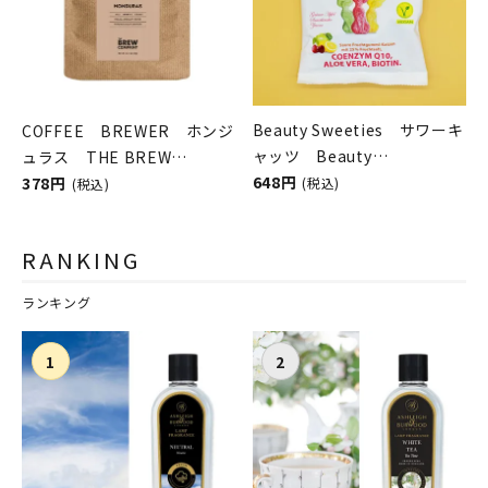
Beauty Sweeties サワーキ
COFFEE BREWER ホンジ
ャッツ Beauty
ュラス THE BREW
Sweeties（ビューティース
648円
COMPANY（コーヒーブリュ
378円
(税込)
(税込)
ウィーティーズ）
ーワー／ブリューカンパニ
ー）
RANKING
ランキング