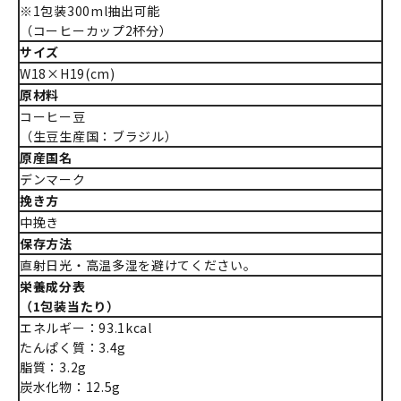
※1包装300ml抽出可能
（コーヒーカップ2杯分）
サイズ
W18×H19(cm)
原材料
コーヒー豆
（生豆生産国：ブラジル）
原産国名
デンマーク
挽き方
中挽き
保存方法
直射日光・高温多湿を避けてください。
栄養成分表
（1包装当たり）
エネルギー：93.1kcal
たんぱく質：3.4g
脂質：3.2g
炭水化物：12.5g