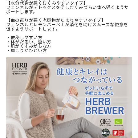
【水分代謝が悪くむくみやすいタイプ】
フェンネルがデトックスを促しむくみづらい体へ導くようサ
ポートします。
【血の巡りが悪く老廃物がたまりやすいタイプ】
フェンネルとレモンバーベナが消化を助けスムーズな便意を
促すようサポートします。
・便秘しやすい方
・体がだるい、重い方
・肌がくすみがちな方
・肩こりがひどい方