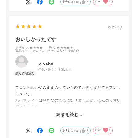
参考になった
1
Like!
0
2022.3.1
おいしかったです
デザイン
:★★★★
香り
:★★★★★
商品をどこで知りましたか
:知人からの紹介
pikake
年代:
40代
性別:
女性
フェンネルがそのまま入っているので、香りがとてもフレッ
シュです。
ハーブティーは好きなので気になりませんが、ほんのり甘い
感じもします。
お水でこの量を飲むのは大変ですが、これはあっという間に
続きを読む
飲んでしまう感じでした。
参考になった
1
Like!
0