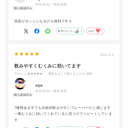
年代:
40代
性別:
女性
容器がポットになるのも便利です☺️
参考になった
0
Like!
0
2022.4.4
飲みやすくむくみに効いてます
デザイン
:★★★★★
商品をどこで知りましたか
:店頭
aya
年代:
40代
性別:
女性
7種類ある中でも比較的飲みやすいフレーバーだと感じます
一番むくみに効いてくれていると思うのでリピートしていま
す