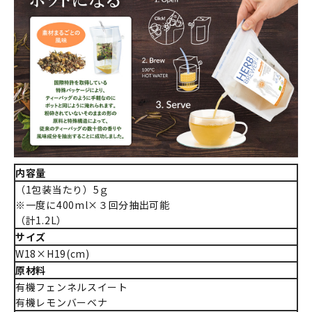
内容量
（1包装当たり）5ｇ
※一度に400ml×３回分抽出可能
（計1.2L）
サイズ
W18×H19(cm)
原材料
有機フェンネルスイート
有機レモンバーベナ