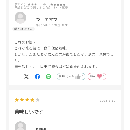
デザイン
:★★★
香り
:★★★★★
商品をどこで知りましたか
:ネット広告
つーママつー
年代:
50代
性別:
女性
これのお陰？
これが来る前に、数日便秘気味。
しかし、たまたまか飲んだのが夜でしたが、次の日爽快でし
た。
毎朝飲むと、一日中浮腫も出ずに夜を迎えれます。
参考になった
0
Like!
0
2022.7.16
美味しいです
nyao