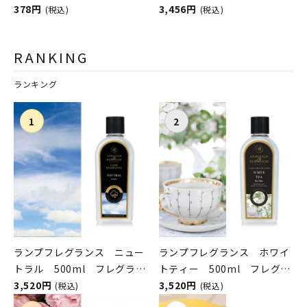
BREW COMPANY（ハーブブ
3,456円
COMPANY（コーヒーブリュ
378円
(税込)
(税込)
リューワー／ブリューカンパ
ーワー／ブリューカンパニ
ニー）
ー）
RANKING
ランキング
ランプフレグランス ニュー
ランプフレグランス ホワイ
トラル 500ml フレグラン
トティー 500ml フレグラ
スランプ用オイル
3,520円
ンスランプ用オイル
3,520円
(税込)
(税込)
ASHLEIGH&BURWOOD（ア
ASHLEIGH&BURWOOD（ア