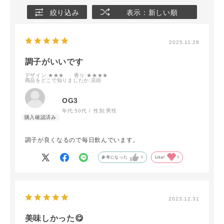
絞り込み
表示：新しい順
2025.11.28
調子がいいです
デザイン
:★★★
香り
:★★★★
商品をどこで知りましたか
:店頭
OG3
年代:
50代
性別:
男性
調子が良くなるので毎日飲んでいます。
参考になった
0
Like!
0
2023.12.31
美味しかった😋