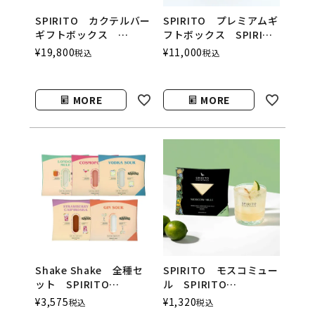
SPIRITO カクテルバー
SPIRITO プレミアムギ
ギフトボックス
フトボックス SPIRITO
SPIRITO
COCKTAILS（スピリッ
¥
19,800
¥
11,000
税込
税込
COCKTAILS（スピリッ
トカクテルズ）
トカクテルズ）
MORE
MORE
Shake Shake 全種セ
SPIRITO モスコミュー
ット SPIRITO
ル SPIRITO
COCKTAILS（シェイク
COCKTAILS（スピリッ
¥
3,575
¥
1,320
税込
税込
シェイク／スピリットカ
トカクテルズ）