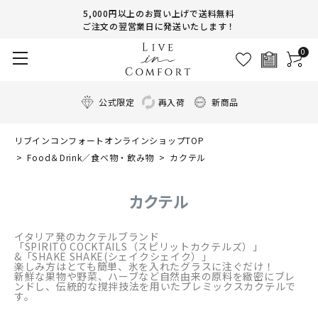
5,000円以上のお買い上げで送料無料
ご注文の翌営業日に発送いたします！
0
公式限定
再入荷
新商品
リブインコンフォートオンラインショップTOP
Food＆Drink／食べ物・飲み物
カクテル
カクテル
イタリア発のカクテルブランド
「SPIRITO COCKTAILS（スピリットカクテルズ）」
&「SHAKE SHAKE(シェイクシェイク）」
楽しみ方はとても簡単、氷を入れたグラスに注ぐだけ！
新鮮な果物や野菜、ハーブなど自然由来の原料を緻密にブレ
ンドし、伝統的な撹拌技法を用いたプレミックスカクテルで
す。