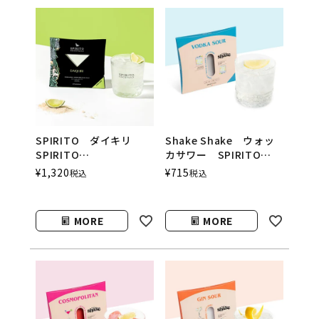
SPIRITO ダイキリ
Shake Shake ウォッ
SPIRITO
カサワー SPIRITO
COCKTAILS（スピリッ
COCKTAILS（シェイク
¥
1,320
¥
715
税込
税込
トカクテルズ）
シェイク／スピリットカ
クテルズ）
MORE
MORE