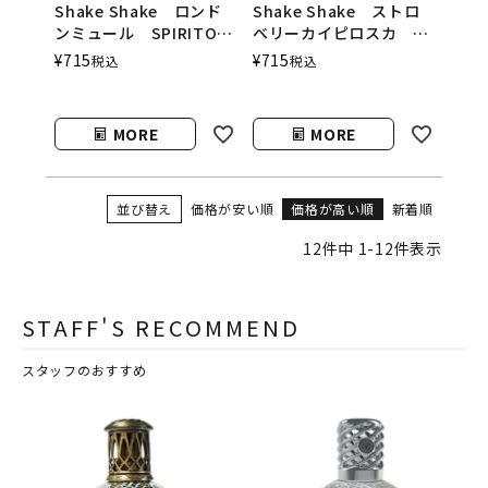
Shake Shake ロンド
Shake Shake ストロ
ンミュール SPIRITO
ベリーカイピロスカ
COCKTAILS（シェイク
SPIRITO
¥
715
¥
715
税込
税込
シェイク／スピリットカ
COCKTAILS（シェイク
クテルズ）
シェイク／スピリットカ
クテルズ）
MORE
MORE
並び替え
価格が安い順
価格が高い順
新着順
12
件中
1
-
12
件表示
STAFF'S RECOMMEND
スタッフのおすすめ