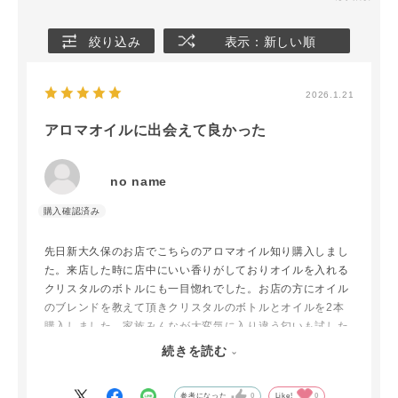
絞り込み
表示：新しい順
2026.1.21
アロマオイルに出会えて良かった
no name
先日新大久保のお店でこちらのアロマオイル知り購入しまし
た。来店した時に店中にいい香りがしておりオイルを入れる
クリスタルのボトルにも一目惚れでした。お店の方にオイル
のブレンドを教えて頂きクリスタルのボトルとオイルを2本
購入しました。家族みんなが大変気に入り違う匂いも試した
いと思い、取り扱い店舗をみつけオイルを2本購入しまし
続きを読む
た。クリスタルボトルももう一つ欲しくなり購入しました。
クリスタルとオイルの種類が豊富で色んな楽しみ方が出来て
参考になった
0
Like!
0