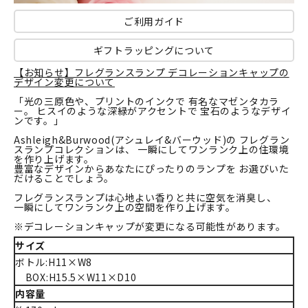
ご利用ガイド
ギフトラッピングについて
【お知らせ】フレグランスランプ デコレーションキャップの
デザイン変更について
「光の三原色や、プリントのインクで 有名なマゼンタカラ
ー。 ヒスイのような深緑がアクセントで 宝石のようなデザイ
ンです。」
Ashleigh&Burwood(アシュレイ&バーウッド)の フレグラン
スランプコレクションは、 一瞬にしてワンランク上の住環境
を作り上げます。
豊富なデザインからあなたにぴったりのランプを お選びいた
だけることでしょう。
フレグランスランプは心地よい香りと共に空気を消臭し、
一瞬にしてワンランク上の空間を作り上げます。
※デコレーションキャップが変更になる可能性があります。
サイズ
ボトル:H11×W8
BOX:H15.5×W11×D10
内容量