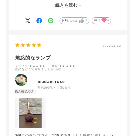
光に当てるとまた違った赴きでとても神秘的な表情になり引
続きを読む
き込まれそうな魅力があります。
参考になった
0
Like!
0
2023.11.13
魅惑的なランプ
デザイン
:★★★★★
香り
:★★★★★
商品をどこで知りましたか
:店頭
madam rose
年代:
60代
性別:
女性
2個目のランプです。写真でみるよりも綺麗に感じました。