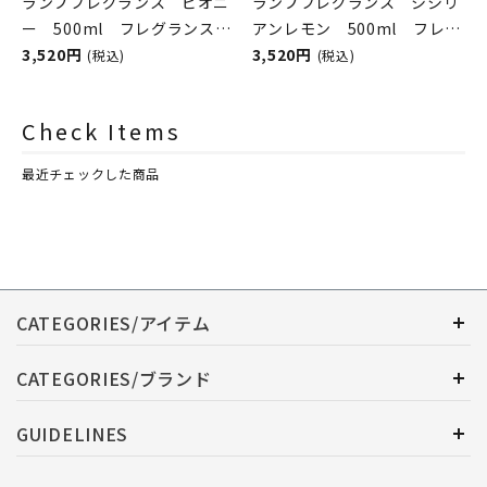
ランプフレグランス ピオニ
ランプフレグランス シシリ
ー 500ml フレグランスラ
アンレモン 500ml フレグ
ンプ用オイル
3,520円
ランスランプ用オイル
3,520円
(税込)
(税込)
ASHLEIGH&BURWOOD（ア
ASHLEIGH&BURWOOD（ア
シュレイアンドバーウッド）
シュレイアンドバーウッド）
Check Items
最近チェックした商品
CATEGORIES/アイテム
CATEGORIES/ブランド
GUIDELINES