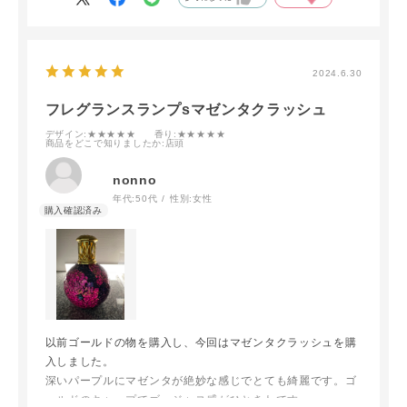
とっても気に入っています。アロマオイルのワークショップ
も実施されているようなので行ってみたいと思っています
オイルのブレンドを色々試してみたいです
2024.6.30
フレグランスランプsマゼンタクラッシュ
デザイン
:★★★★★
香り
:★★★★★
商品をどこで知りましたか
:店頭
nonno
年代:
50代
性別:
女性
以前ゴールドの物を購入し、今回はマゼンタクラッシュを購
入しました。
深いパープルにマゼンタが絶妙な感じでとても綺麗です。ゴ
ールドのキャップでゴージャス感がひときわです。