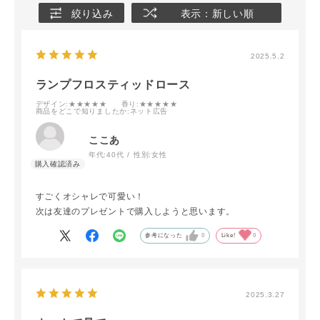
絞り込み
表示：新しい順
2025.5.2
ランプフロスティッドロース
デザイン
:★★★★★
香り
:★★★★★
商品をどこで知りましたか
:ネット広告
ここあ
年代:
40代
性別:
女性
すごくオシャレで可愛い！
次は友達のプレゼントで購入しようと思います。
参考になった
0
Like!
0
2025.3.27