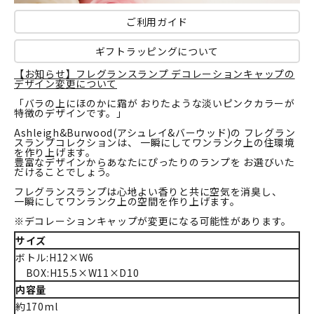
ご利用ガイド
ギフトラッピングについて
【お知らせ】フレグランスランプ デコレーションキャップの
デザイン変更について
「バラの上にほのかに霜が おりたような淡いピンクカラーが
特徴のデザインです。」
Ashleigh&Burwood(アシュレイ&バーウッド)の フレグラン
スランプコレクションは、 一瞬にしてワンランク上の住環境
を作り上げます。
豊富なデザインからあなたにぴったりのランプを お選びいた
だけることでしょう。
フレグランスランプは心地よい香りと共に空気を消臭し、
一瞬にしてワンランク上の空間を作り上げます。
※デコレーションキャップが変更になる可能性があります。
サイズ
ボトル:H12×W6
BOX:H15.5×W11×D10
内容量
約170ml