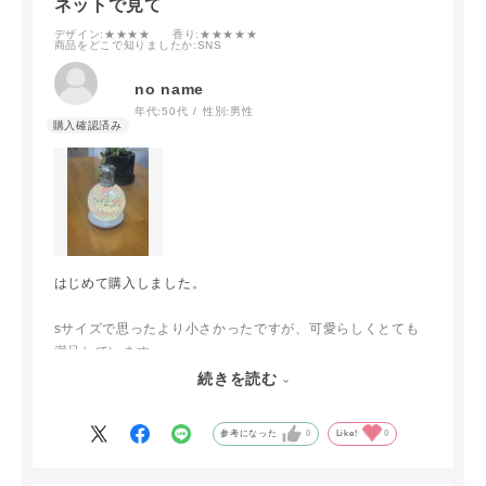
ネットで見て
デザイン
:★★★★
香り
:★★★★★
商品をどこで知りましたか
:SNS
no name
年代:
50代
性別:
男性
はじめて購入しました。
sサイズで思ったより小さかったですが、可愛らしくとても
満足しています。
続きを読む
次はＬサイズを購入しようと思いいます。
参考になった
0
Like!
0