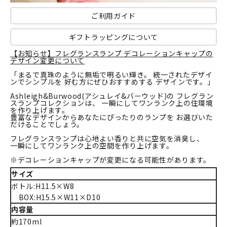
ご利用ガイド
ギフトラッピングについて
【お知らせ】フレグランスランプ デコレーションキャップの
デザイン変更について
「まるで真珠のように無垢で明るい輝き。 統一されたデザイ
ンでシンプルを 好む方にぜひおすすめする デザインです。」
Ashleigh&Burwood(アシュレイ&バーウッド)の フレグラン
スランプコレクションは、 一瞬にしてワンランク上の住環境
を作り上げます。
豊富なデザインからあなたにぴったりのランプを お選びいた
だけることでしょう。
フレグランスランプは心地よい香りと共に空気を消臭し、
一瞬にしてワンランク上の空間を作り上げます。
※デコレーションキャップが変更になる可能性があります。
サイズ
ボトル:H11.5×W8
BOX:H15.5×W11×D10
内容量
約170ml