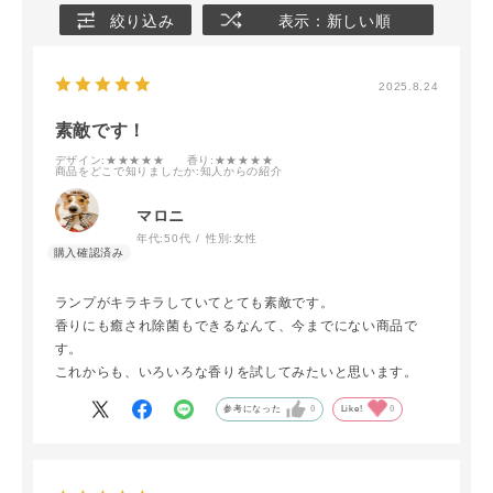
絞り込み
表示：新しい順
2025.8.24
素敵です！
デザイン
:★★★★★
香り
:★★★★★
商品をどこで知りましたか
:知人からの紹介
マロニ
年代:
50代
性別:
女性
ランプがキラキラしていてとても素敵です。
香りにも癒され除菌もできるなんて、今までにない商品で
す。
これからも、いろいろな香りを試してみたいと思います。
参考になった
0
Like!
0