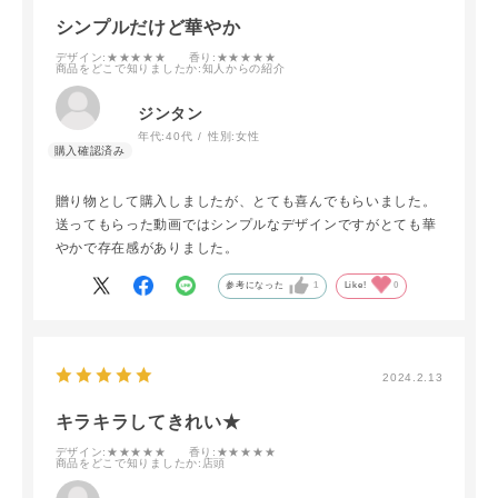
シンプルだけど華やか
デザイン
:★★★★★
香り
:★★★★★
商品をどこで知りましたか
:知人からの紹介
ジンタン
年代:
40代
性別:
女性
贈り物として購入しましたが、とても喜んでもらいました。
送ってもらった動画ではシンプルなデザインですがとても華
やかで存在感がありました。
参考になった
1
Like!
0
2024.2.13
キラキラしてきれい★
デザイン
:★★★★★
香り
:★★★★★
商品をどこで知りましたか
:店頭