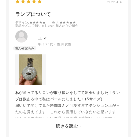
2025.4.4
ランプについて
デザイン
:★★★★★
香り
:★★★★★
商品をどこで知りましたか
:知人からの紹介
エマ
年代:
20代
性別:
女性
私が通ってるサロンが取り扱いをしてて出会いました！ラン
プは数ある中で私はパールにしました！(Sサイズ)
届いいて開けて見た瞬間ほんと可愛すぎてテンション上がっ
たのを覚えてます！これから愛用していきたいと思います！
ほんとこの素晴らしい商品とのご縁に感謝いっぱいです！
赤ちゃんやペットがいる家庭でも気にせず使用出来る所もい
続きを読む
いなと思いました！