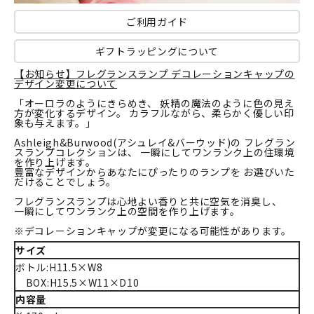
ご利用ガイド
ギフトラッピングについて
【お知らせ】フレグランスランプ デコレーションキャップの
デザイン変更について
「オーロラのようにきらめき、 妖精の魔法のように色の見え
方が変化するデザイン。 カラフルながら、柔らかく優しい印
象も与えます。」
Ashleigh&Burwood(アシュレイ&バーウッド)の フレグラン
スランプコレクションは、 一瞬にしてワンランク上の住環境
を作り上げます。
豊富なデザインからあなたにぴったりのランプを お選びいた
だけることでしょう。
フレグランスランプは心地よい香りと共に空気を消臭し、
一瞬にしてワンランク上の空間を作り上げます。
※デコレーションキャップが変更になる可能性があります。
サイズ
ボトル:H11.5×W8
BOX:H15.5×W11×D10
内容量