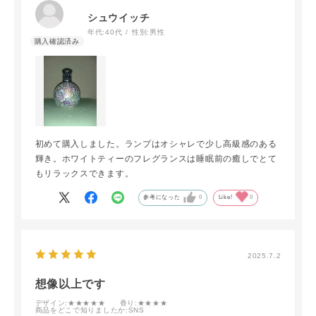
シュウイッチ
年代:
40代
性別:
男性
初めて購入しました。ランプはオシャレで少し高級感のある
輝き。ホワイトティーのフレグランスは睡眠前の癒しでとて
もリラックスできます。
参考になった
0
Like!
0
2025.7.2
想像以上です
デザイン
:★★★★★
香り
:★★★★
商品をどこで知りましたか
:SNS