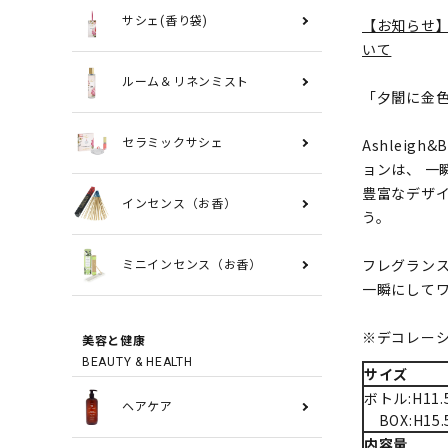
サシェ(香り袋)
【お知らせ
いて
ルーム＆リネンミスト
「夕闇に金
Ashleig
セラミックサシェ
ョンは、 一
豊富なデザ
インセンス（お香）
う。
フレグラン
ミニインセンス（お香）
一瞬にして
※デコレー
美容と健康
BEAUTY & HEALTH
サイズ
ボトル:H11.
ヘアケア
BOX:H15.
内容量