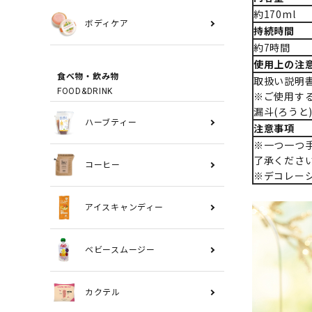
約170ml
ボディケア
持続時間
約7時間
使用上の注
食べ物・飲み物
取扱い説明
FOOD&DRINK
※ご使用す
漏斗(ろうと
ハーブティー
注意事項
※一つ一つ
了承くださ
コーヒー
※デコレー
アイスキャンディー
ベビースムージー
カクテル