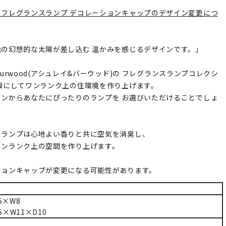
】フレグランスランプ デコレーションキャップのデザイン変更につ
色の幻想的な太陽が差し込む 温かみを感じるデザインです。」
h&Burwood(アシュレイ&バーウッド)の フレグランスランプコレクシ
瞬にしてワンランク上の住環境を作り上げます。
インからあなたにぴったりのランプを お選びいただけることでしょ
スランプは心地よい香りと共に空気を消臭し、
ワンランク上の空間を作り上げます。
ションキャップが変更になる可能性があります。
5×W8
5×W11×D10