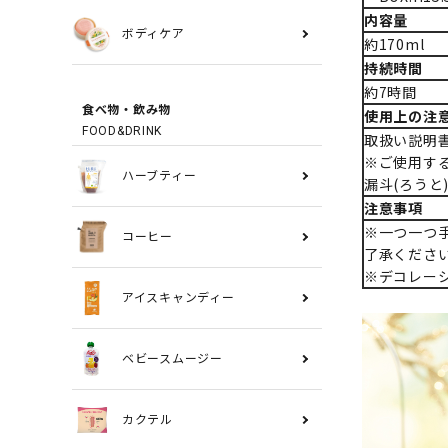
内容量
ボディケア
約170ml
持続時間
約7時間
食べ物・飲み物
使用上の注
FOOD&DRINK
取扱い説明
※ご使用す
ハーブティー
漏斗(ろうと
注意事項
※一つ一つ
コーヒー
了承くださ
※デコレー
アイスキャンディー
ベビースムージー
カクテル