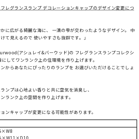
】フレグランスランプ デコレーションキャップのデザイン変更につ
かに広がる綺麗な海に、 一滴の雫が交わったようなデザイン。 中
けて見えるので 使いやすさも抜群です。」
h&Burwood(アシュレイ&バーウッド)の フレグランスランプコレクシ
瞬にしてワンランク上の住環境を作り上げます。
インからあなたにぴったりのランプを お選びいただけることでしょ
スランプは心地よい香りと共に空気を消臭し、
ワンランク上の空間を作り上げます。
ションキャップが変更になる可能性があります。
5×W8
5×W11×D10