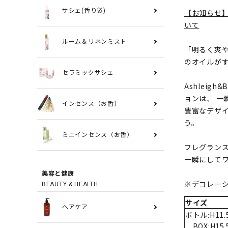
サシェ(香り袋)
【お知らせ
いて
ルーム＆リネンミスト
「明るく爽や
のオイルがす
セラミックサシェ
Ashleig
ョンは、 一
インセンス（お香）
豊富なデザ
う。
ミニインセンス（お香）
フレグラン
一瞬にして
美容と健康
※デコレー
BEAUTY & HEALTH
サイズ
ヘアケア
ボトル:H11.
BOX:H15.