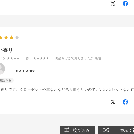
い香り
イン
:★★★★
香り
:★★★★★
商品をどこで知りましたか
:店頭
no name
い香りです。クローゼットや車などなど色々置きたいので、3つ5つセットなど
絞り込み
表示：