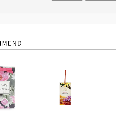
MMEND
品