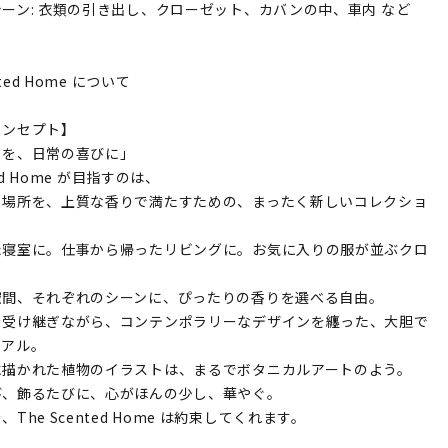
ーン: 衣類の引き出し、クローゼット、カバンの中、車内 など
nted Home について
コンセプト】
りを、日常の喜びに」
ted Home が目指すのは、
る場所を、上質な香りで満たすための、まったく新しいコレクショ
た寝室に。仕事から帰ったリビングに。お気に入りの服が並ぶクロ
。
空間、それぞれのシーンに、ぴったりの香りを選べる自由。
を受け継ぎながら、コンテンポラリーなデザインを纏った、大胆で
ュアル。
に描かれた植物のイラストは、まるでボタニカルアートのよう。
び、飾るたびに、心がほんの少し、華やぐ。
The Scented Home は約束してくれます。