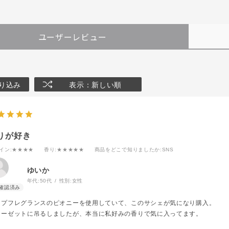
ユーザーレビュー
り込み
表示：新しい順
りが好き
イン
:★★★★
香り
:★★★★★
商品をどこで知りましたか
:SNS
ゆいか
年代:
50代
性別:
女性
ンプフレグランスのピオニーを使用していて、このサシェが気になり購入。
ローゼットに吊るしましたが、本当に私好みの香りで気に入ってます。