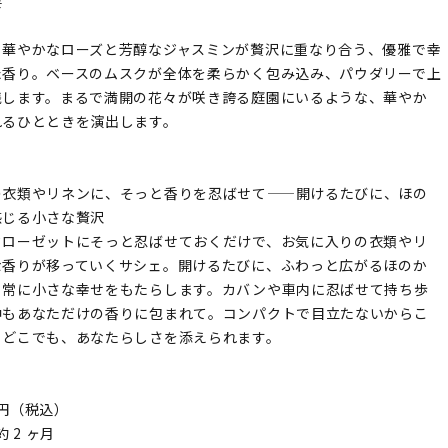
要
、華やかなローズと芳醇なジャスミンが贅沢に重なり合う、優雅で幸
た香り。ベースのムスクが全体を柔らかく包み込み、パウダリーで上
残します。まるで満開の花々が咲き誇る庭園にいるような、華やか
れるひとときを演出します。
の衣類やリネンに、そっと香りを忍ばせて——開けるたびに、ほの
感じる小さな贅沢
クローゼットにそっと忍ばせておくだけで、お気に入りの衣類やリ
な香りが移っていくサシェ。開けるたびに、ふわっと広がるほのか
日常に小さな幸せをもたらします。カバンや車内に忍ばせて持ち歩
中もあなただけの香りに包まれて。コンパクトで目立たないからこ
もどこでも、あなたらしさを添えられます。
8 円（税込）
約 2 ヶ月