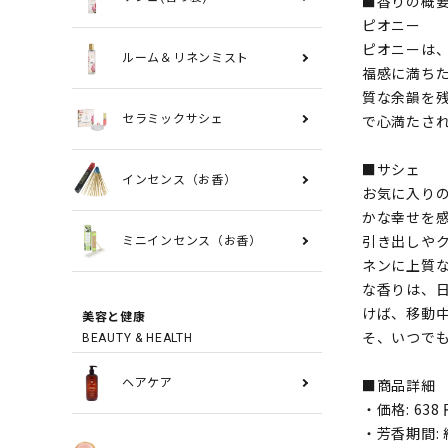
■香りの概
ピオニー
ピオニーは
ルーム＆リネンミスト
福感に満ち
質な余韻を
で心満たさ
セラミックサシェ
■サシェ
インセンス（お香）
お気に入り
かな幸せを
引き出しや
ミニインセンス（お香）
ネンに上質
な香りは、
けば、移動
美容と健康
そ、いつで
BEAUTY & HEALTH
■商品詳細
ヘアケア
・価格: 63
・芳香期間: 