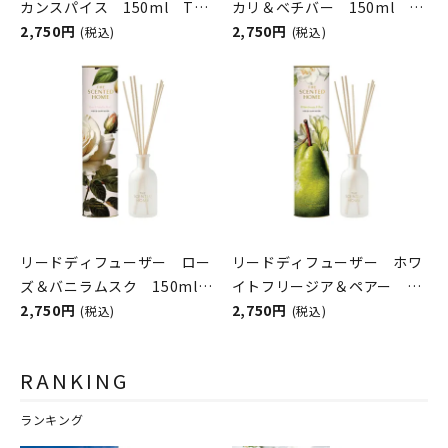
カンスパイス 150ml The
カリ＆ベチバー 150ml
Scented Home by Ashleigh
2,750円
The Scented Home
2,750円
(税込)
(税込)
＆Burwood
リードディフューザー ロー
リードディフューザー ホワ
ズ＆バニラムスク 150ml
イトフリージア＆ペアー
The Scented Home by
2,750円
150ml The Scented
2,750円
(税込)
(税込)
Ashleigh＆Burwood
Home by Ashleigh＆
Burwood
RANKING
ランキング