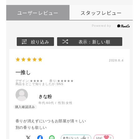
ユーザーレビュー
スタッフレビュー
絞り込み
表示：新しい順
2026.6.4
一推し
デザイン
:★★★★
香り
:★★★★★
商品をどこで知りましたか
:SNS
きな粉
年代:
60代
性別:
女性
香りが消えずにいつもお部屋が清々しい
別の香りも欲しい
参考になった
0
Like!
0