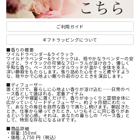
ご利用ガイド
ギフトラッピングについて
■香りの概要
ワイルドラベンダー&ライラック
ワイルドラベンダー&ライラックは、穏やかなラベンダーの安
らぎと、ライラックの可憐なフローラルが溶け合う、優しく
平和な香り。ベースのサンダルウッドが温かく全体を支え、
深い静寂をもたらします。張り詰めた心をそっと癒やすよう
な、穏やかで心地よい眠りの前のひとときを演出します。
■ディフューザー
置くだけで、暮らしに心地よい香りが溶け込む——日常のベ
ース香として選ばれる、定番アイテム
リビングや寝室に置くだけで、香りがゆっくりと空間全体に
広がっていくリードディフューザー。約 2 ヶ月間にわたっ
て、あなたの毎日を自然な香りで満たし続けます。朝起きた
とき、仕事から帰ってきたとき、いつもそこに同じ香りがあ
るという安心感。それは、あなたの暮らしの「ベース香」と
して、特別な存在になるはずです。
■商品詳細
・容量: 150ml
・価格: 2,750 円（税込）