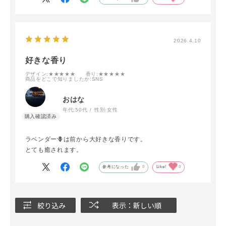
2026.4.10
好きな香り
デザイン
:★★★★★
香り
:★★★★★
商品をどこで知りましたか
:SNS
おはな
年代:
50代
性別:
女性
ラベンダー🪻は前から大好きな香りです。
とても癒されます。
参考になった
0
Like!
0
絞り込み
表示：新しい順