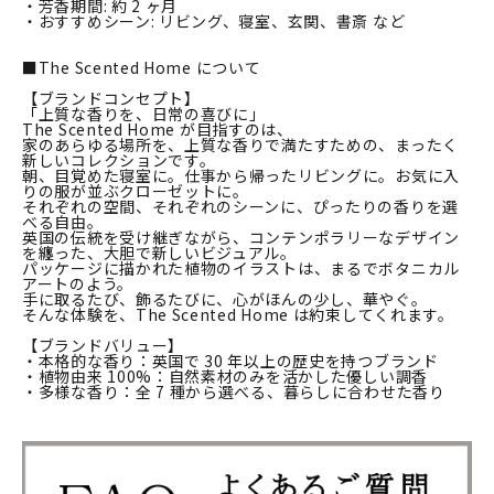
・芳香期間: 約 2 ヶ月
・おすすめシーン: リビング、寝室、玄関、書斎 など
■The Scented Home について
【ブランドコンセプト】
「上質な香りを、日常の喜びに」
The Scented Home が目指すのは、
家のあらゆる場所を、上質な香りで満たすための、まったく
新しいコレクションです。
朝、目覚めた寝室に。仕事から帰ったリビングに。お気に入
りの服が並ぶクローゼットに。
それぞれの空間、それぞれのシーンに、ぴったりの香りを選
べる自由。
英国の伝統を受け継ぎながら、コンテンポラリーなデザイン
を纏った、大胆で新しいビジュアル。
パッケージに描かれた植物のイラストは、まるでボタニカル
アートのよう。
手に取るたび、飾るたびに、心がほんの少し、華やぐ。
そんな体験を、The Scented Home は約束してくれます。
【ブランドバリュー】
・本格的な香り：英国で 30 年以上の歴史を持つブランド
・植物由来 100%：自然素材のみを活かした優しい調香
・多様な香り：全 7 種から選べる、暮らしに合わせた香り