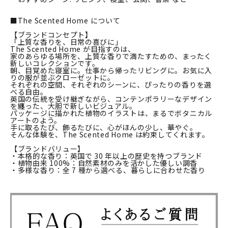
■The Scented Home について
【ブランドコンセプト】
「上質な香りを、日常の喜びに」
The Scented Home が目指すのは、
家のあらゆる場所を、上質な香りで満たすための、まったく
新しいコレクションです。
朝、目覚めた寝室に。仕事から帰ったリビングに。お気に入
りの服が並ぶクローゼットに。
それぞれの空間、それぞれのシーンに、ぴったりの香りを選
べる自由。
英国の伝統を受け継ぎながら、コンテンポラリーなデザイン
を纏った、大胆で新しいビジュアル。
パッケージに描かれた植物のイラストは、まるでボタニカル
アートのよう。
手に取るたび、飾るたびに、心がほんの少し、華やぐ。
そんな体験を、The Scented Home は約束してくれます。
【ブランドバリュー】
・本格的な香り：英国で 30 年以上の歴史を持つブランド
・植物由来 100%：自然素材のみを活かした優しい調香
・多様な香り：全 7 種から選べる、暮らしに合わせた香り