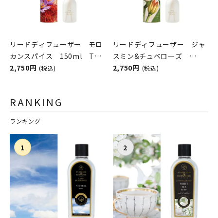
リードディフューザー モロ
リードディフューザー ジャ
カンスパイス 150ml The
スミン&チュベローズ
Scented Home by Ashleigh
2,750円
150ml The Scented
2,750円
(税込)
(税込)
＆Burwood
Home by Ashleigh＆
Burwood
RANKING
ランキング