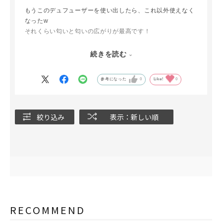
もうこのデュフューザーを使い出したら、これ以外使えなく
なったw
それくらい匂いと匂いの広がりが最高です！
見た目もシンプルでスタイリッシュだからどこに置いても馴
続きを読む
染むところもお気に入りです！
参考になった
0
Like!
0
絞り込み
表示：新しい順
RECOMMEND