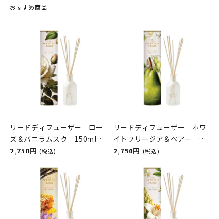
おすすめ商品
リードディフューザー ロー
リードディフューザー ホワ
ズ＆バニラムスク 150ml
イトフリージア＆ペアー
The Scented Home by
2,750円
150ml The Scented
2,750円
(税込)
(税込)
Ashleigh＆Burwood
Home by Ashleigh＆
Burwood