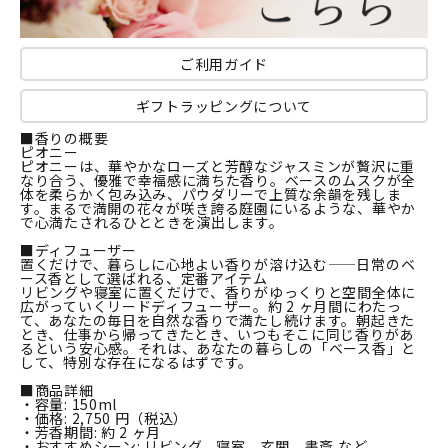
ご利用ガイド
ギフトラッピングについて
■香りの概要
ピオニー
ピオニーは、華やかなローズと芳醇なジャスミンが贅沢に重
なり合う、優雅で幸福感に満ちた香り。ベースのムスクが全
体を柔らかく包み込み、パウダリーで上質な余韻を残しま
す。まるで満開の花々が咲き誇る庭園にいるような、華やか
で心満たされるひとときを演出します。
■ディフューザー
置くだけで、暮らしに心地よい香りが溶け込む——日常のベ
ース香として選ばれる、定番アイテム
リビングや寝室に置くだけで、香りがゆっくりと空間全体に
広がっていくリードディフューザー。約 2 ヶ月間にわたっ
て、あなたの毎日を自然な香りで満たし続けます。朝起きた
とき、仕事から帰ってきたとき、いつもそこに同じ香りがあ
るという安心感。それは、あなたの暮らしの「ベース香」と
して、特別な存在になるはずです。
■商品詳細
・容量: 150ml
・価格: 2,750 円（税込）
・芳香期間: 約 2 ヶ月
・おすすめシーン: リビング、寝室、玄関、書斎 など