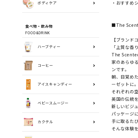
・おすすめシ
ボディケア
■The Sce
食べ物・飲み物
FOOD&DRINK
【ブランド
「上質な香
ハーブティー
The Scen
家のあらゆ
コーヒー
ンです。
朝、目覚め
ーゼットに
アイスキャンディー
それぞれの
英国の伝統
ベビースムージー
新しいビジ
パッケージ
手に取るた
カクテル
そんな体験を、