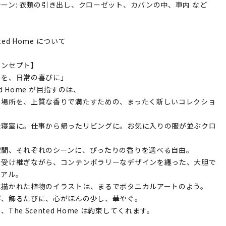
ーン: 衣類の引き出し、クローゼット、カバンの中、車内 など
nted Home について
コンセプト】
りを、日常の喜びに」
ted Home が目指すのは、
る場所を、上質な香りで満たすための、まったく新しいコレクショ
た寝室に。仕事から帰ったリビングに。お気に入りの服が並ぶクロ
。
空間、それぞれのシーンに、ぴったりの香りを選べる自由。
を受け継ぎながら、コンテンポラリーなデザインを纏った、大胆で
ュアル。
に描かれた植物のイラストは、まるでボタニカルアートのよう。
び、飾るたびに、心がほんの少し、華やぐ。
The Scented Home は約束してくれます。