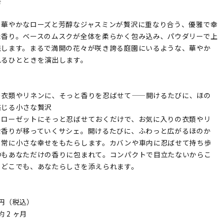
要
、華やかなローズと芳醇なジャスミンが贅沢に重なり合う、優雅で幸
た香り。ベースのムスクが全体を柔らかく包み込み、パウダリーで上
残します。まるで満開の花々が咲き誇る庭園にいるような、華やか
れるひとときを演出します。
の衣類やリネンに、そっと香りを忍ばせて——開けるたびに、ほの
感じる小さな贅沢
クローゼットにそっと忍ばせておくだけで、お気に入りの衣類やリ
な香りが移っていくサシェ。開けるたびに、ふわっと広がるほのか
日常に小さな幸せをもたらします。カバンや車内に忍ばせて持ち歩
中もあなただけの香りに包まれて。コンパクトで目立たないからこ
もどこでも、あなたらしさを添えられます。
8 円（税込）
約 2 ヶ月