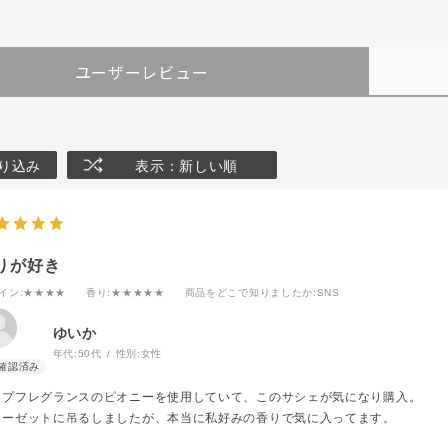
ユーザーレビュー
り込み
表示：新しい順
りが好き
イン
:★★★★
香り
:★★★★★
商品をどこで知りましたか
:SNS
ゆいか
年代:
50代
性別:
女性
ンプフレグランスのピオニーを使用していて、このサシェが気になり購入。
ローゼットに吊るしましたが、本当に私好みの香りで気に入ってます。