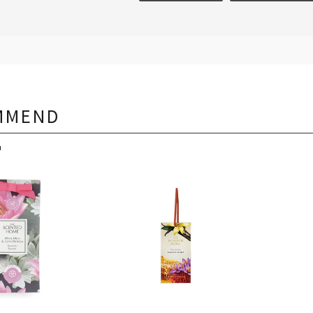
MMEND
品