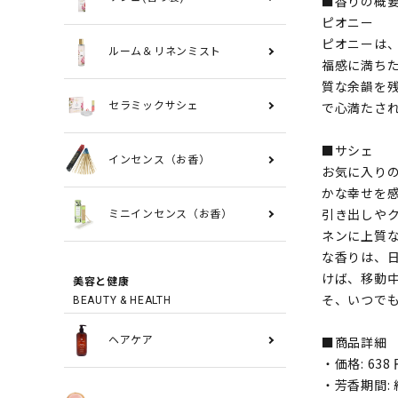
■香りの概
ピオニー
ピオニーは
ルーム＆リネンミスト
福感に満ち
質な余韻を
で心満たさ
セラミックサシェ
■サシェ
インセンス（お香）
お気に入り
かな幸せを
引き出しや
ミニインセンス（お香）
ネンに上質
な香りは、
けば、移動
美容と健康
そ、いつで
BEAUTY & HEALTH
■商品詳細
ヘアケア
・価格: 63
・芳香期間: 