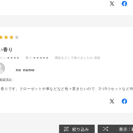
い香り
イン
:★★★★
香り
:★★★★★
商品をどこで知りましたか
:店頭
no name
い香りです。クローゼットや車などなど色々置きたいので、3つ5つセットなど
絞り込み
表示：