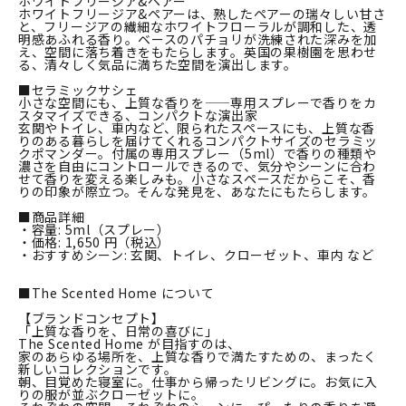
ホワイトフリージア&ペアー
ホワイトフリージア&ペアーは、熟したペアーの瑞々しい甘さ
と、フリージアの繊細なホワイトフローラルが調和した、透
明感あふれる香り。ベースのパチョリが洗練された深みを加
え、空間に落ち着きをもたらします。英国の果樹園を思わせ
る、清々しく気品に満ちた空間を演出します。
■セラミックサシェ
小さな空間にも、上質な香りを——専用スプレーで香りをカ
スタマイズできる、コンパクトな演出家
玄関やトイレ、車内など、限られたスペースにも、上質な香
りのある暮らしを届けてくれるコンパクトサイズのセラミッ
クポマンダー。付属の専用スプレー（5ml）で香りの種類や
濃さを自由にコントロールできるので、気分やシーンに合わ
せて香りを変える楽しみも。小さなスペースだからこそ、香
りの印象が際立つ。そんな発見を、あなたにもたらします。
■商品詳細
・容量: 5ml（スプレー）
・価格: 1,650 円（税込）
・おすすめシーン: 玄関、トイレ、クローゼット、車内 など
■The Scented Home について
【ブランドコンセプト】
「上質な香りを、日常の喜びに」
The Scented Home が目指すのは、
家のあらゆる場所を、上質な香りで満たすための、まったく
新しいコレクションです。
朝、目覚めた寝室に。仕事から帰ったリビングに。お気に入
りの服が並ぶクローゼットに。