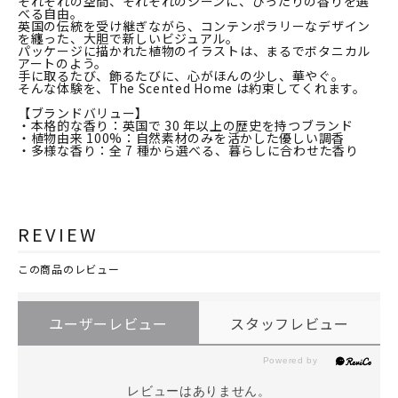
それぞれの空間、それぞれのシーンに、ぴったりの香りを選
べる自由。
英国の伝統を受け継ぎながら、コンテンポラリーなデザイン
を纏った、大胆で新しいビジュアル。
パッケージに描かれた植物のイラストは、まるでボタニカル
アートのよう。
手に取るたび、飾るたびに、心がほんの少し、華やぐ。
そんな体験を、The Scented Home は約束してくれます。
【ブランドバリュー】
・本格的な香り：英国で 30 年以上の歴史を持つブランド
・植物由来 100%：自然素材のみを活かした優しい調香
・多様な香り：全 7 種から選べる、暮らしに合わせた香り
REVIEW
この商品のレビュー
ユーザーレビュー
スタッフレビュー
レビューはありません。