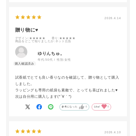
2026.4.14
贈り物に♥
デザイン
:★★★★★
香り
:★★★★★
商品をどこで知りましたか
:ネット広告
ゆりんちゅ。
年代:
50代
性別:
女性
試香紙でとても良い香りなのを確認して、贈り物として購入
しました。
ラッピングも専用の紙袋も素敵で、とっても喜ばれました♥
次は自分用に購入します(*´∀｀*)
参考になった
0
Like!
0
2026.4.10