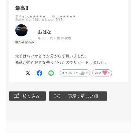
最高‼️
デザイン
:★★★★★
香り
:★★★★★
商品をどこで知りましたか
:SNS
おはな
年代:
50代
性別:
女性
最初は匂いがどうか分からず買いました。
商品が届き好きな香りだったのでリピートしました。
参考になった
0
Like!
0
絞り込み
表示：新しい順