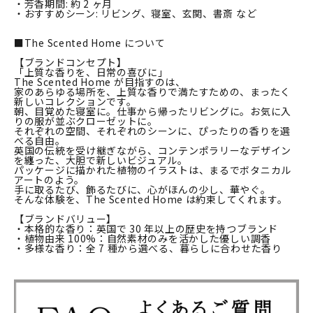
・芳香期間: 約 2 ヶ月
・おすすめシーン: リビング、寝室、玄関、書斎 など
■The Scented Home について
【ブランドコンセプト】
「上質な香りを、日常の喜びに」
The Scented Home が目指すのは、
家のあらゆる場所を、上質な香りで満たすための、まったく
新しいコレクションです。
朝、目覚めた寝室に。仕事から帰ったリビングに。お気に入
りの服が並ぶクローゼットに。
それぞれの空間、それぞれのシーンに、ぴったりの香りを選
べる自由。
英国の伝統を受け継ぎながら、コンテンポラリーなデザイン
を纏った、大胆で新しいビジュアル。
パッケージに描かれた植物のイラストは、まるでボタニカル
アートのよう。
手に取るたび、飾るたびに、心がほんの少し、華やぐ。
そんな体験を、The Scented Home は約束してくれます。
【ブランドバリュー】
・本格的な香り：英国で 30 年以上の歴史を持つブランド
・植物由来 100%：自然素材のみを活かした優しい調香
・多様な香り：全 7 種から選べる、暮らしに合わせた香り