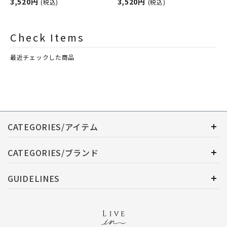
ンプ用オイル
3,520円
ランスランプ用オイル
3,520円
(税込)
(税込)
ASHLEIGH&BURWOOD（ア
ASHLEIGH&BURWOOD（ア
シュレイアンドバーウッド）
シュレイアンドバーウッド）
Check Items
最近チェックした商品
CATEGORIES/アイテム
CATEGORIES/ブランド
GUIDELINES