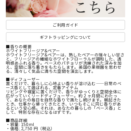
ご利用ガイド
ギフトラッピングについて
■香りの概要
ホワイトフリージア&ペアー
ホワイトフリージア&ペアーは、熟したペアーの瑞々しい甘さ
と、フリージアの繊細なホワイトフローラルが調和した、透
明感あふれる香り。ベースのパチョリが洗練された深みを加
え、空間に落ち着きをもたらします。英国の果樹園を思わせ
る、清々しく気品に満ちた空間を演出します。
■ディフューザー
置くだけで、暮らしに心地よい香りが溶け込む——日常のベ
ース香として選ばれる、定番アイテム
リビングや寝室に置くだけで、香りがゆっくりと空間全体に
広がっていくリードディフューザー。約 2 ヶ月間にわたっ
て、あなたの毎日を自然な香りで満たし続けます。朝起きた
とき、仕事から帰ってきたとき、いつもそこに同じ香りがあ
るという安心感。それは、あなたの暮らしの「ベース香」と
して、特別な存在になるはずです。
■商品詳細
・容量: 150ml
・価格: 2,750 円（税込）