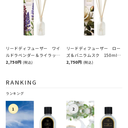
リードディフューザー ワイ
リードディフューザー ロー
ルドラベンダー＆ライラッ
ズ＆バニラムスク 150ml
ク 150ml The Scented
2,750円
The Scented Home by
2,750円
(税込)
(税込)
Home by Ashleigh＆
Ashleigh＆Burwood
Burwood
RANKING
ランキング