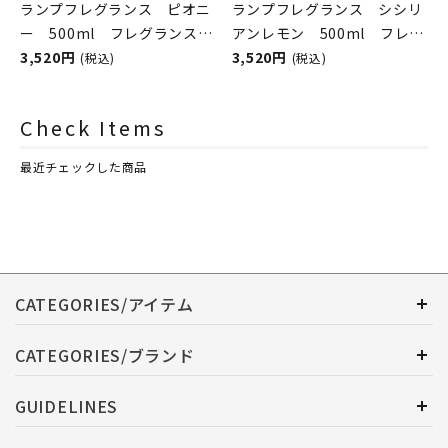
ランプフレグランス ピオニ
ランプフレグランス シシリ
ー 500ml フレグランスラ
アンレモン 500ml フレグ
ンプ用オイル
3,520円
ランスランプ用オイル
3,520円
(税込)
(税込)
ASHLEIGH&BURWOOD（ア
ASHLEIGH&BURWOOD（ア
シュレイアンドバーウッド）
シュレイアンドバーウッド）
Check Items
最近チェックした商品
CATEGORIES/アイテム
CATEGORIES/ブランド
GUIDELINES