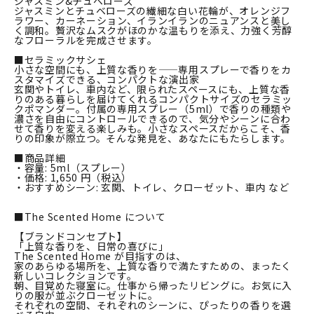
ジャスミン&チュベローズ
ジャスミンとチュベローズの繊細な白い花輪が、オレンジフ
ラワー、カーネーション、イランイランのニュアンスと美し
く調和。贅沢なムスクがほのかな温もりを添え、力強く芳醇
なフローラルを完成させます。
■セラミックサシェ
小さな空間にも、上質な香りを——専用スプレーで香りをカ
スタマイズできる、コンパクトな演出家
玄関やトイレ、車内など、限られたスペースにも、上質な香
りのある暮らしを届けてくれるコンパクトサイズのセラミッ
クポマンダー。付属の専用スプレー（5ml）で香りの種類や
濃さを自由にコントロールできるので、気分やシーンに合わ
せて香りを変える楽しみも。小さなスペースだからこそ、香
りの印象が際立つ。そんな発見を、あなたにもたらします。
■商品詳細
・容量: 5ml（スプレー）
・価格: 1,650 円（税込）
・おすすめシーン: 玄関、トイレ、クローゼット、車内 など
■The Scented Home について
【ブランドコンセプト】
「上質な香りを、日常の喜びに」
The Scented Home が目指すのは、
家のあらゆる場所を、上質な香りで満たすための、まったく
新しいコレクションです。
朝、目覚めた寝室に。仕事から帰ったリビングに。お気に入
りの服が並ぶクローゼットに。
それぞれの空間、それぞれのシーンに、ぴったりの香りを選