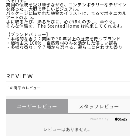
べる自由。
英国の伝統を受け継ぎながら、コンテンポラリーなデザイン
を纏った、大胆で新しいビジュアル。
パッケージに描かれた植物のイラストは、まるでボタニカル
アートのよう。
手に取るたび、飾るたびに、心がほんの少し、華やぐ。
そんな体験を、The Scented Home は約束してくれます。
【ブランドバリュー】
・本格的な香り：英国で 30 年以上の歴史を持つブランド
・植物由来 100%：自然素材のみを活かした優しい調香
・多様な香り：全 7 種から選べる、暮らしに合わせた香り
REVIEW
この商品のレビュー
ユーザーレビュー
スタッフレビュー
レビューはありません。