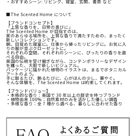
・おすすめシーン: リビング、寝室、玄関、書斎 など
■The Scented Home について
【ブランドコンセプト】
「上質な香りを、日常の喜びに」
The Scented Home が目指すのは、
家のあらゆる場所を、上質な香りで満たすための、まったく
新しいコレクションです。
朝、目覚めた寝室に。仕事から帰ったリビングに。お気に入
りの服が並ぶクローゼットに。
それぞれの空間、それぞれのシーンに、ぴったりの香りを選
べる自由。
英国の伝統を受け継ぎながら、コンテンポラリーなデザイン
を纏った、大胆で新しいビジュアル。
パッケージに描かれた植物のイラストは、まるでボタニカル
アートのよう。
手に取るたび、飾るたびに、心がほんの少し、華やぐ。
そんな体験を、The Scented Home は約束してくれます。
【ブランドバリュー】
・本格的な香り：英国で 30 年以上の歴史を持つブランド
・植物由来 100%：自然素材のみを活かした優しい調香
・多様な香り：全 7 種から選べる、暮らしに合わせた香り