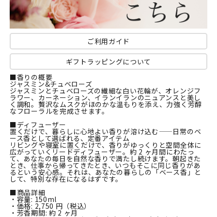
ご利用ガイド
ギフトラッピングについて
■香りの概要
ジャスミン&チュベローズ
ジャスミンとチュベローズの繊細な白い花輪が、オレンジフ
ラワー、カーネーション、イランイランのニュアンスと美し
く調和。贅沢なムスクがほのかな温もりを添え、力強く芳醇
なフローラルを完成させます。
■ディフューザー
置くだけで、暮らしに心地よい香りが溶け込む——日常のベ
ース香として選ばれる、定番アイテム
リビングや寝室に置くだけで、香りがゆっくりと空間全体に
広がっていくリードディフューザー。約 2 ヶ月間にわたっ
て、あなたの毎日を自然な香りで満たし続けます。朝起きた
とき、仕事から帰ってきたとき、いつもそこに同じ香りがあ
るという安心感。それは、あなたの暮らしの「ベース香」と
して、特別な存在になるはずです。
■商品詳細
・容量: 150ml
・価格: 2,750 円（税込）
・芳香期間: 約 2 ヶ月