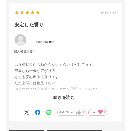
2026.4.10
安定した香り
no name
もう何個目かもわからないくらいリピしてます。
部屋なら十分な広がり方。
とても安心出来る香りです。
ただ玄関には物足りない。
深夜になれば存在感がありますが昼間は広がらない。
いろんなものを試してみたけどコレが1番です。
続きを読む
値段も手頃。
他の香りも良い。
参考になった
0
Like!
0
安心出来ます。