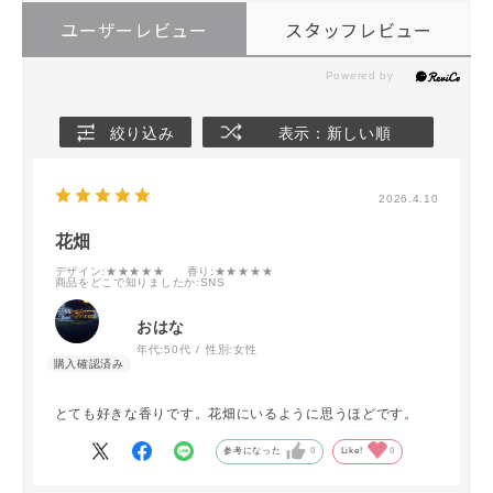
ユーザーレビュー
スタッフレビュー
絞り込み
表示：新しい順
2026.4.10
花畑
デザイン
:★★★★★
香り
:★★★★★
商品をどこで知りましたか
:SNS
おはな
年代:
50代
性別:
女性
とても好きな香りです。花畑にいるように思うほどです。
参考になった
0
Like!
0