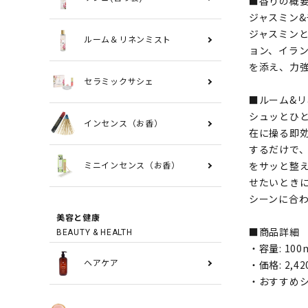
■香りの概
ジャスミン&
ジャスミン
ルーム＆リネンミスト
ョン、イラ
を添え、力
セラミックサシェ
■ルーム&
シュッとひ
インセンス（お香）
在に操る即
するだけで
をサッと整
ミニインセンス（お香）
せたいとき
シーンに合
美容と健康
■商品詳細
BEAUTY & HEALTH
・容量: 100
・価格: 2,4
ヘアケア
・おすすめシ