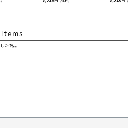
オイル
ンスランプ用オイル
3,520円
ンプ用
3,520円
込)
(税込)
&BURWOOD（ア
ASHLEIGH&BURWOOD（ア
ASHLEI
ンドバーウッド）
シュレイアンドバーウッド）
シュレイ
 Items
クした商品