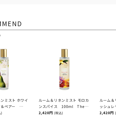
MMEND
品
ンミスト ホワイ
ルーム＆リネンミスト モロカ
ルーム＆
ア＆ペアー
ンスパイス 100ml The
ッシュ
 Scented Home
Scented Home by Ashleigh
2,420円
ASHLEI
2,420円
込)
(税込)