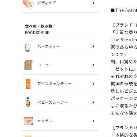
ボディケア
■The Sce
【ブランド
食べ物・飲み物
「上質な香
FOOD&DRINK
The Scen
家のあらゆ
ハーブティー
ンです。
朝、目覚め
コーヒー
ーゼットに
それぞれの
英国の伝統
アイスキャンディー
新しいビジ
パッケージ
ベビースムージー
手に取るた
そんな体験を、
カクテル
【ブランド
・本格的な香