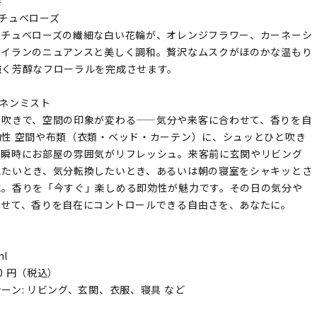
要
チュベローズ
とチュベローズの繊細な白い花輪が、オレンジフラワー、カーネーシ
ンイランのニュアンスと美しく調和。贅沢なムスクがほのかな温もり
強く芳醇なフローラルを完成させます。
リネンミスト
と吹きで、空間の印象が変わる——気分や来客に合わせて、香りを自
効性 空間や布類（衣類・ベッド・カーテン）に、シュッとひと吹き
、瞬時にお部屋の雰囲気がリフレッシュ。来客前に玄関やリビング
えたいとき、気分転換したいとき、あるいは朝の寝室をシャキッとさ
に。香りを「今すぐ」楽しめる即効性が魅力です。その日の気分や
わせて、香りを自在にコントロールできる自由さを、あなたに。
ml
20 円（税込）
ーン: リビング、玄関、衣服、寝具 など