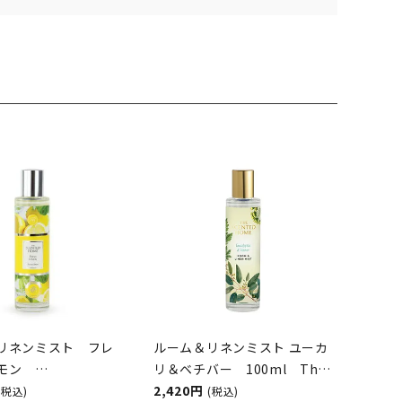
リネンミスト フレ
ルーム＆リネンミスト ユーカ
レモン
リ＆ベチバー 100ml The
GH&BURWOOD（ア
Scented Home by Ashleigh
2,420円
(税込)
(税込)