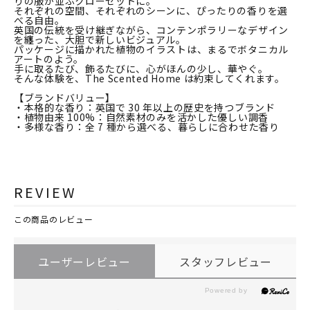
りの服が並ぶクローゼットに。
それぞれの空間、それぞれのシーンに、ぴったりの香りを選
べる自由。
英国の伝統を受け継ぎながら、コンテンポラリーなデザイン
を纏った、大胆で新しいビジュアル。
パッケージに描かれた植物のイラストは、まるでボタニカル
アートのよう。
手に取るたび、飾るたびに、心がほんの少し、華やぐ。
そんな体験を、The Scented Home は約束してくれます。
【ブランドバリュー】
・本格的な香り：英国で 30 年以上の歴史を持つブランド
・植物由来 100%：自然素材のみを活かした優しい調香
・多様な香り：全 7 種から選べる、暮らしに合わせた香り
REVIEW
この商品のレビュー
ユーザーレビュー
スタッフレビュー