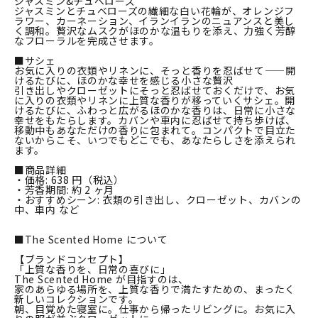
ジャスミン&チュベローズ
ジャスミンとチュベローズの繊細な白い花輪が、オレンジフ
ラワー、カーネーション、イランイランのニュアンスと美し
く調和。贅沢なムスクがほのかな温もりを添え、力強く芳醇
なフローラルを完成させます。
■サシェ
お気に入りの衣類やリネンに、そっと香りを忍ばせて——開
けるたびに、ほのかな幸せを感じる小さな贅沢
引き出しやクローゼットにそっと忍ばせておくだけで、お気
に入りの衣類やリネンに上質な香りが移っていくサシェ。開
けるたびに、ふわっと広がるほのかな香りは、日常に小さな
幸せをもたらします。カバンや車内に忍ばせて持ち歩けば、
移動中もあなただけの香りに包まれて。コンパクトで目立た
ないからこそ、いつでもどこでも、あなたらしさを添えられ
ます。
■商品詳細
・価格: 638 円（税込）
・芳香期間: 約 2 ヶ月
・おすすめシーン: 衣類の引き出し、クローゼット、カバンの
中、車内 など
■The Scented Home について
【ブランドコンセプト】
「上質な香りを、日常の喜びに」
The Scented Home が目指すのは、
家のあらゆる場所を、上質な香りで満たすための、まったく
新しいコレクションです。
朝、目覚めた寝室に。仕事から帰ったリビングに。お気に入