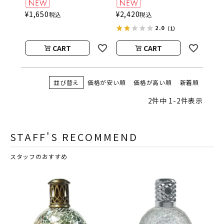
Home by Ashleigh＆
Scented Home by
¥
1,650
¥
2,420
税込
税込
Burwood
Ashleigh＆Burwood
2.0
（1）
CART
CART
並び替え
価格が安い順
価格が高い順
新着順
2
件中
1
-
2
件表示
STAFF'S RECOMMEND
スタッフのおすすめ