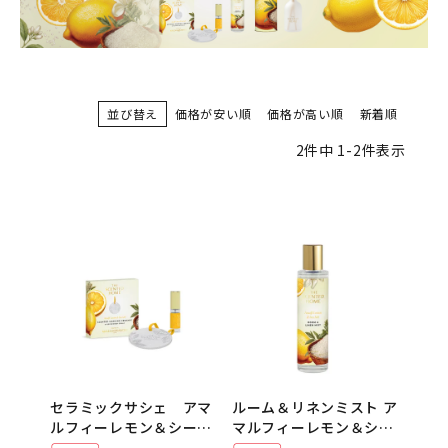
並び替え
価格が安い順
価格が高い順
新着順
2
件中
1
-
2
件表示
セラミックサシェ アマ
ルーム＆リネンミスト ア
ルフィーレモン＆シーソ
マルフィーレモン＆シー
ルト The Scented
ソルト 100ml The