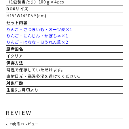
（1包装当たり）100ｇ×4pcs
BOXサイズ
H15*W14*D5.5(cm)
セット内容
りんご・さつまいも・オーツ麦×1
りんご・にんじん・かぼちゃ×1
りんご・ばなな・ほうれん草×2
原産国名
イタリア
保存方法
常温で保存していただけます。
直射日光・高温多湿を避けてください。
対象年齢
生後6ヵ月頃より
REVIEW
この商品のレビュー