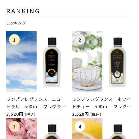
ジタブル／ナチュラヌオヴ
RANKING
ァ）
ランキング
ランプフレグランス ニュー
ランプフレグランス ホワイ
トラル 500ml フレグラン
トティー 500ml フレグラ
スランプ用オイル
3,520円
ンスランプ用オイル
3,520円
(税込)
(税込)
ASHLEIGH&BURWOOD（ア
ASHLEIGH&BURWOOD（ア
シュレイアンドバーウッド）
シュレイアンドバーウッド）