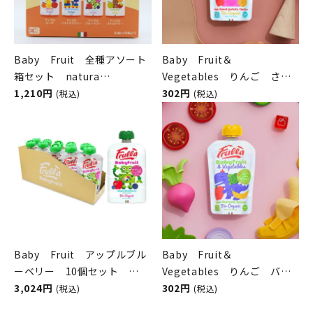
Baby Fruit 全種アソート
Baby Fruit＆
箱セット natura
Vegetables りんご さつ
nuova（ベビーフルーツ／ナ
1,210円
まいも オーツ麦 natura
302円
(税込)
(税込)
チュラヌオヴァ）
nuova（ベビーフルーツ＆ベ
ジタブル／ナチュラヌオヴ
ァ）
Baby Fruit アップルブル
Baby Fruit＆
ーベリー 10個セット
Vegetables りんご バナ
natura nuova（ベビーフル
3,024円
ナ ほうれん草 natura
302円
(税込)
(税込)
ーツ／ナチュラヌオヴァ）
nuova（ベビーフルーツ＆ベ