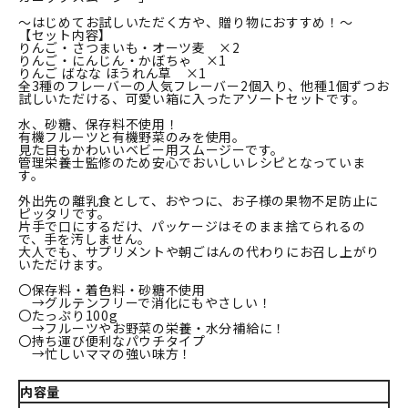
～はじめてお試しいただく方や、贈り物におすすめ！～
【セット内容】
りんご・さつまいも・オーツ麦 ×2
りんご・にんじん・かぼちゃ ×1
りんご ばなな ほうれん草 ×1
全3種のフレーバーの人気フレーバー2個入り、他種1個ずつお
試しいただける、可愛い箱に入ったアソートセットです。
水、砂糖、保存料不使用！
有機フルーツと有機野菜のみを使用。
見た目もかわいいベビー用スムージーです。
管理栄養士監修のため安心でおいしいレシピとなっていま
す。
外出先の離乳食として、おやつに、お子様の果物不足防止に
ピッタリです。
片手で口にするだけ、パッケージはそのまま捨てられるの
で、手を汚しません。
大人でも、サプリメントや朝ごはんの代わりにお召し上がり
いただけます。
〇保存料・着色料・砂糖不使用
→グルテンフリーで消化にもやさしい！
〇たっぷり100g
→フルーツやお野菜の栄養・水分補給に！
〇持ち運び便利なパウチタイプ
→忙しいママの強い味方！
内容量