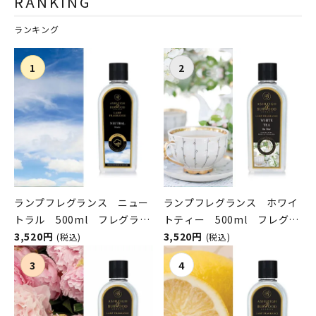
RANKING
ー&ポメロ） THE
ENGLISH SOAP COMPANY
ランキング
（ザ イングリッシュソープカ
ンパニー）
ランプフレグランス ニュー
ランプフレグランス ホワイ
トラル 500ml フレグラン
トティー 500ml フレグラ
スランプ用オイル
3,520円
ンスランプ用オイル
3,520円
(税込)
(税込)
ASHLEIGH&BURWOOD（ア
ASHLEIGH&BURWOOD（ア
シュレイアンドバーウッド）
シュレイアンドバーウッド）