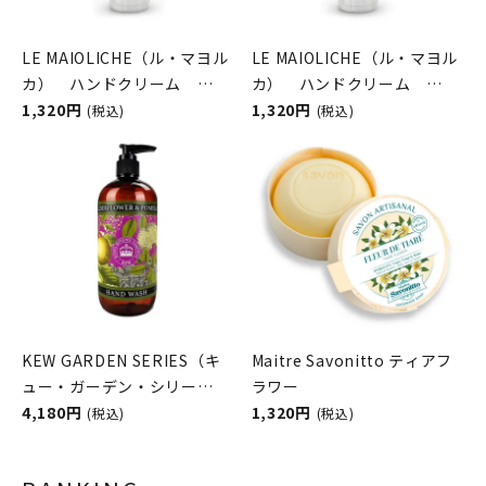
LE MAIOLICHE（ル・マヨル
LE MAIOLICHE（ル・マヨル
カ） ハンドクリーム
カ） ハンドクリーム
Mediterranean Herbs（メ
1,320円
Sicilian Orange
1,320円
(税込)
(税込)
ディタラニアンハーブ）
Blossom（シチリアンオレ
Rudy（ルディ）
ンジブロッサム）
Rudy（ルディ）
KEW GARDEN SERIES（キ
Maitre Savonitto ティアフ
ュー・ガーデン・シリー
ラワー
ズ） ラグジュアリーハンド
4,180円
1,320円
(税込)
(税込)
ウォッシュ Elderflower &
Pomelo （エルダーフラワ