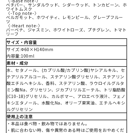
〈-Base note-〉
ベチパー、サンダルウッド、シダーウッド、トンカビーン、ホ
ワイトムスク
〈-Top note-〉
ベルガモット、ホワイティ、レモンピール、グレープフルー
ツ
〈-Heart note-〉
バーベナ、ジャスミン、ホワイトローズ、プチグレン、トマト
リーフ
サイズ・内容量
サイズ:Φ60×H140mm
内容量:100ml
素材・成分
水、セタノール、(カプリル酸/カプリン酸)ヤシアルキル、セ
テアリルアルコール、ステアリン酸グリセリル、ステアリン
酸エチルヘキシル、香料、ステアリン酸、ラウロイルグルタ
ミン酸Na、グリセリン、ジカプリリルエーテル、トリ脂肪酸
(C10-18)グリセリル、カルボマー、アロエベラ液汁、フェノ
キシエタノール、水酸化Na、オリーブ果実油、エチルヘキシ
ルグリセリン
使用上の注意
・本品は食べ物・飲み物ではありません。
・肌に合わない時、傷や異常のある時はご使用をおやめくだ