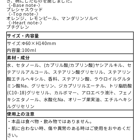
き、柄にしたものを施しました。
〈-Base note-〉
プレシャスウッド
〈-Top note-〉
オレンジ、レモンピール、マンダリンソルベ
〈-Heart note-〉
プチグレン
サイズ・内容量
サイズ:Φ60×H140mm
内容量:100ml
素材・成分
水、セタノール、(カプリル酸/カプリン酸)ヤシアルキル、セ
テアリルアルコール、ステアリン酸グリセリル、ステアリン
酸エチルヘキシル、香料、ステアリン酸、ラウロイルグルタ
ミン酸Na、グリセリン、ジカプリリルエーテル、トリ脂肪酸
(C10-18)グリセリル、カルボマー、アロエベラ液汁、フェノ
キシエタノール、水酸化Na、オリーブ果実油、エチルヘキシ
ルグリセリン
使用上の注意
・本品は食べ物・飲み物ではありません。
・肌に合わない時、傷や異常のある時はご使用をおやめくだ
さい。