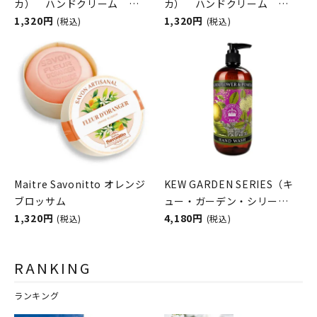
カ） ハンドクリーム
カ） ハンドクリーム
Sicilian Lemon（シチリア
1,320円
Mediterranean Herbs（メ
1,320円
(税込)
(税込)
ンレモン） Rudy（ルデ
ディタラニアンハーブ）
ィ）
Rudy（ルディ）
Maitre Savonitto オレンジ
KEW GARDEN SERIES（キ
ブロッサム
ュー・ガーデン・シリー
1,320円
ズ） ラグジュアリーハンド
4,180円
(税込)
(税込)
ウォッシュ Elderflower &
Pomelo （エルダーフラワ
RANKING
ー&ポメロ） THE
ENGLISH SOAP COMPANY
ランキング
（ザ イングリッシュソープカ