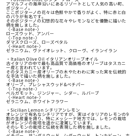
アマルフィの海岸沿いにあるリゾートとして人気の高い町、
ポジターノ。
ここポジターノの花々は色鮮やかで香りがよく、特に赤と白
のバラが有名です。
そのポジターノの幻想的な花々やレモンなどを優艶に描いた
柄を施しました。
〈-Base note-〉
ローズウッド、アンバー
〈-Top note-〉
ダマスクローズ、ローズペタル
〈-Heart note-〉
ゼラニウム、ヴァイオレット、クローヴ、イランイラン
・Italian Olive Oil イタリアンオリーブオイル
古イタリアの中で最も高品質で高価格のオリーブはタスカニ
ー産と言われています。
そのタスカニー産オリーブの木やたわわに実った実を伝統的
な手法で描いた柄を施しました。
〈-Base note-〉
オリーブ、プレシャスウッド&ベチパー
〈-Top note-〉
ベルガモット、ジンジャー、シダー、ルバーブ
〈-Heart note-〉
ゼラニウム、ホワイトフラワー
・Sicilian Lemon シチリアンレモン
オレンジで有名なシチリアですが、実はイタリアのレモンの9
割の生産量を誇り、特にメッシーナ地方では、レモンの栽培
がオレンジの栽培を遥かに凌駕しています。
そのレモンの栽培と伝統を表現した柄を施しました。
〈-Base note-〉
ベチパー、サンダルウッド、シダーウッド、トンカビーン、ホ