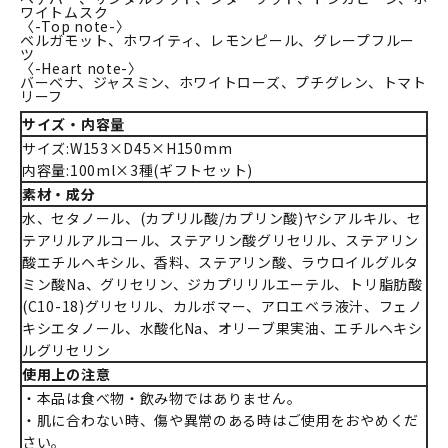
ワイトムスク
〈-Top note-〉
ベルガモット、ホワイティ、レモンピール、グレープフルー
ツ
〈-Heart note-〉
バーベナ、ジャスミン、ホワイトローズ、プチグレン、トマト
リーフ
サイズ・内容量
サイズ:W153×D45×H150mm
内容量:100ml×3種(ギフトセット)
素材・成分
水、セタノール、(カプリル酸/カプリン酸)ヤシアルキル、セ
テアリルアルコール、ステアリン酸グリセリル、ステアリン
酸エチルヘキシル、香料、ステアリン酸、ラウロイルグルタ
ミン酸Na、グリセリン、ジカプリリルエーテル、トリ脂肪酸
(C10-18)グリセリル、カルボマー、アロエベラ液汁、フェノ
キシエタノール、水酸化Na、オリーブ果実油、エチルヘキシ
ルグリセリン
使用上の注意
・本品は食べ物・飲み物ではありません。
・肌に合わない時、傷や異常のある時はご使用をおやめくだ
さい。