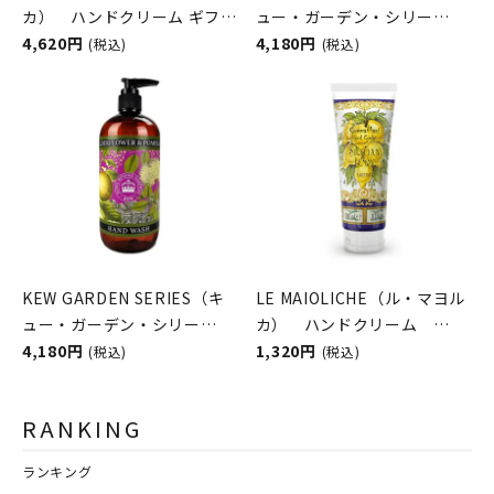
カ） ハンドクリーム ギフト
ュー・ガーデン・シリー
セット Stella（ステラ）
4,620円
ズ） ラグジュアリーハンド
4,180円
(税込)
(税込)
Rudy（ルディ）
ウォッシュ NARCISSUS
LIME （ナルシサスライ
ム） THE ENGLISH SOAP
COMPANY （ザ イングリッシ
ュソープカンパニー）
KEW GARDEN SERIES（キ
LE MAIOLICHE（ル・マヨル
ュー・ガーデン・シリー
カ） ハンドクリーム
ズ） ラグジュアリーハンド
4,180円
Sicilian Lemon（シチリア
1,320円
(税込)
(税込)
ウォッシュ Elderflower &
ンレモン） Rudy（ルデ
Pomelo （エルダーフラワ
ィ）
RANKING
ー&ポメロ） THE
ENGLISH SOAP COMPANY
ランキング
（ザ イングリッシュソープカ