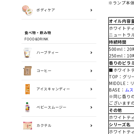
※ランプ本
ボディケア
オイル内容
ホワイトティ
食べ物・飲み物
ニュートラル
FOOD&DRINK
持続時間
500ml：2
ハーブティー
250ml：1
香りのピラ
■ホワイト
コーヒー
TOP：グリ
MIDDLE：
BASE：
ムス
アイスキャンディー
※同じ香り
ございます
ベビースムージー
その他
ホワイトテ
シリーズ名
カクテル
ホワイトティ