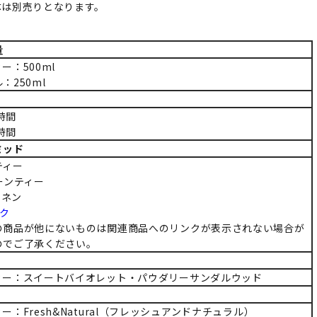
体は別売りとなります。
量
ー：500ml
：250ml
0時間
0時間
ミッド
ティー
ーンティー
リネン
ク
の商品が他にないものは関連商品へのリンクが表示されない場合が
のでご了承ください。
ィー：スイートバイオレット・パウダリーサンダルウッド
ー：Fresh&Natural（フレッシュアンドナチュラル）