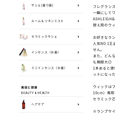
サシェ(香り袋)
フレグラン
一瞬にして
ASHLEI
ルーム＆リネンミスト
替え用のウ
お好きなラ
セラミックサシェ
人気NO.1
せん。
インセンス（お香）
また、どん
も無限大◎
1本あると
ミニインセンス（お香）
ットになっ
ウィックはフ
美容と健康
10cm）専
BEAUTY & HEALTH
セラミック芯
ヘアケア
※ランプサ