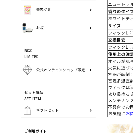
ニュートラル
美容グミ
香りのタイ
ホワイトティ
サイズ
お塩
ウィックL：
交換目安
ウィックL：
限定
使用上の注
LIMITED
オイルが肌
火気に近づ
公式オンラインショップ限定
容器が転倒
高温多湿直
ウィックは
セット商品
より長持ち
SET ITEM
メンテナン
不具合でお
ギフトセット
お気軽に
お
ご利用ガイド