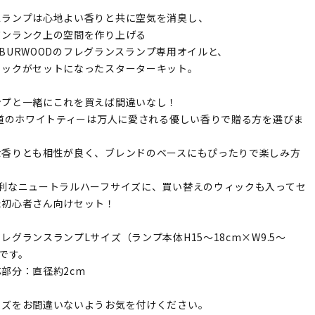
スランプは心地よい香りと共に空気を消臭し、
ワンランク上の空間を作り上げる
GH&BURWOODのフレグランスランプ専用オイルと、
ィックがセットになったスターターキット。
ンプと一緒にこれを買えば間違いなし！
王道のホワイトティーは万人に愛される優しい香りで贈る方を選びま
な香りとも相性が良く、ブレンドのベースにもぴったりで楽しみ方
便利なニュートラルハーフサイズに、買い替えのウィックも入ってセ
た初心者さん向けセット！
レグランスランプLサイズ（ランプ本体H15～18cm×W9.5～
用です。
部分：直径約2cm
イズをお間違いないようお気を付けください。