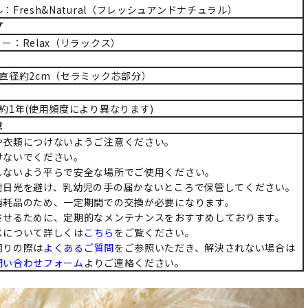
：Fresh&Natural（フレッシュアンドナチュラル）
プ
ー：Relax（リラックス）
直径約2cm（セラミック芯部分）
約1年(使用頻度により異なります)
意
や衣類につけないようご注意ください。
けないでください。
しないよう平らで安全な場所でご使用ください。
射日光を避け、乳幼児の手の届かないところで保管してください。
消耗品のため、一定期間での交換が必要になります。
させるために、定期的なメンテナンスをおすすめしております。
スについて詳しくは
こちら
をご覧ください。
困りの際は
よくあるご質問
をご参照いただき、解決されない場合は
問い合わせフォーム
よりご連絡ください。