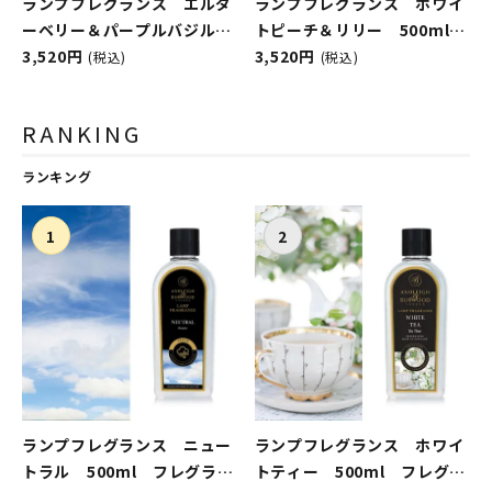
ランプフレグランス エルダ
ランプフレグランス ホワイ
ーベリー＆パープルバジル
トピーチ＆リリー 500ml
500ml フレグランスランプ
3,520円
フレグランスランプ用オイ
3,520円
(税込)
(税込)
用オイル
ル
ASHLEIGH&BURWOOD（ア
ASHLEIGH&BURWOOD（ア
RANKING
シュレイアンドバーウッド）
シュレイアンドバーウッド）
ランキング
ランプフレグランス ニュー
ランプフレグランス ホワイ
トラル 500ml フレグラン
トティー 500ml フレグラ