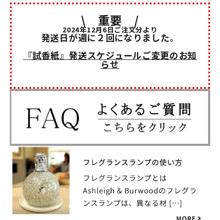
\ 重要 /
2024年12月6日ご注文分より
発送日が週に２回になりました。
『試香紙』発送スケジュールご変更のお知
らせ