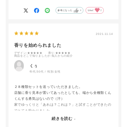
す。
参考になった
4
Like!
2
お気に入りの香りも見つけられました！ありがとうございま
した。
2021.11.14
香りを始められました
デザイン
:★★★★★
香り
:★★★★★
商品をどこで知りましたか
:知人からの紹介
くぅ
年代:
50代
性別:
女性
２８種類セットを送っていただきました。
店舗に香り見本が置いてあったとしても、端から全種類くん
くんする勇気はないので（汗）
家でゆっくりと「あれは？これは？」と試すことができたの
でとても助かりました。
セットの他、香りをブレンドしたものも送っていただけるな
続きを読む
んて！一緒にお気に入りの香りを探してもらえたことに感激