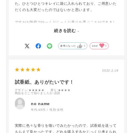
た。ひとつひとつキレイに袋に入れられており、ご用意いた
だくのも大変だったのではないかと思います。
ですがお陰様でゆっくりじっくり香りを選ぶことができまし
た！
続きを読む
自分のお部屋のイメージにあった香りが見つかったので、後
ほど注文させていただきます♪やはり実際に匂いを嗅ぐのっ
参考になった
4
Like!
3
て、大切ですね^ ^
2022.2.19
試香紙、ありがたいです！
デザイン
:★★★★★
香り
:★★★★
商品をどこで知りましたか
:店頭
no name
年代:
40代
性別:
女性
実際に色々な香りを嗅いでみたかったので、試香紙を送って
もらえて良かったです。どれを購入するかじっくり考えられ