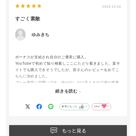
2020.12.10
すごく素敵
ゆみきち
ボーナスが支給され自分のご褒美に購入。
YouTubeで初めて知り検索しここにたどり着きました。某サ
イトでも購入できそうでしたが、皆さんのレビューをみてこ
ちらに決めました。
ブルー最高に可愛いです。中が少しだけ見えるので液の残量
確認も可能です。
続きを読む
娘にもプレゼントしたくて在庫確認をしましたら電話対応も
よく
参考になった
1
Like!
0
再度他の商品を購入させていただく予定です。
もっと見る