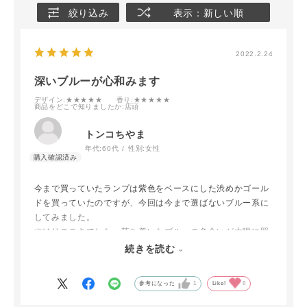
絞り込み
表示：新しい順
2022.2.24
深いブルーが心和みます
デザイン
:★★★★★
香り
:★★★★★
商品をどこで知りましたか
:店頭
トンコちやま
年代:
60代
性別:
女性
今まで買っていたランプは紫色をベースにした渋めかゴール
ドを買っていたのですが、今回は今まで選ばないブルー系に
してみました。
やはりステキでした。落ち着いたブルーの色合いが太陽に照
らされると透け感から見える色がまた変わり一日の変化を楽
続きを読む
しめました。
参考になった
1
Like!
0