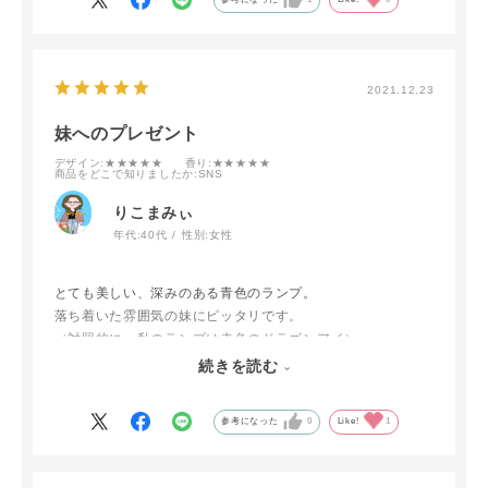
2021.12.23
妹へのプレゼント
デザイン
:★★★★★
香り
:★★★★★
商品をどこで知りましたか
:SNS
りこまみぃ
年代:
40代
性別:
女性
とても美しい、深みのある青色のランプ。
落ち着いた雰囲気の妹にピッタリです。
（対照的に、私のランプは赤色のドラゴンアイ）
海を想像させるディープシーの青色も良いなと思いました。
続きを読む
妹は喜んでくれること間違いないと思います♪
参考になった
0
Like!
1