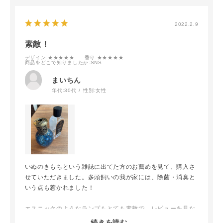
2022.2.9
素敵！
デザイン
:★★★★★
香り
:★★★★★
商品をどこで知りましたか
:SNS
まいちん
年代:
30代
性別:
女性
いぬのきもちという雑誌に出てた方のお薦めを見て、購入さ
せていただきました。多頭飼いの我が家には、除菌・消臭と
いう点も惹かれました！
エスニックのようなランプもとても素敵で、レビューを見な
がらオイルも選びました。
続きを読む