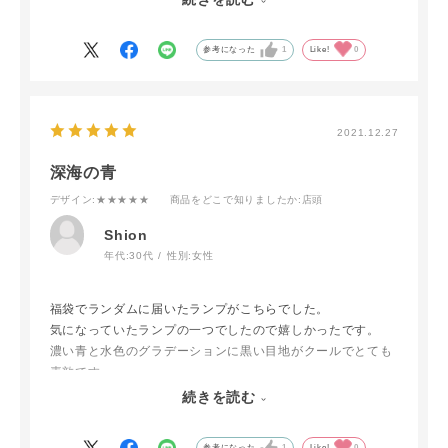
どのくらい香ってくれるんだろうと心配でしたが、思ってい
参考になった
1
Like!
0
た以上に香りが広がって、大満足です！
ランプの種類も豊富で、集めたくなっちゃいます！香りも豊
富で、自分のお気に入りを見つけていきたいと思いました！
2021.12.27
深海の青
デザイン
:★★★★★
商品をどこで知りましたか
:店頭
Shion
年代:
30代
性別:
女性
福袋でランダムに届いたランプがこちらでした。
気になっていたランプの一つでしたので嬉しかったです。
濃い青と水色のグラデーションに黒い目地がクールでとても
素敵です。
存在感のある佇まいなのでインテリアとしてもおすすめで
続きを読む
す。他のランプも欲しくなりますね。
参考になった
1
Like!
0