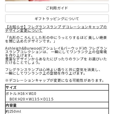
ご利用ガイド
ギフトラッピングについて
【お知らせ】フレグランスランプ デコレーションキャップの
デザイン変更について
「丸形のころんとした形の中にうっとりするほど 美しい絶景
を閉じ込めたデザインです。」
Ashleigh&Burwood(アシュレイ&バーウッド)の フレグラン
スランプコレクションは、 一瞬にしてワンランク上の住環境
を作り上げます。
豊富なデザインからあなたにぴったりのランプを お選びいた
だけることでしょう。
フレグランスランプは心地よい香りと共に空気を消臭し、
一瞬にしてワンランク上の空間を作り上げます。
※デコレーションキャップが変更になる可能性があります。
サイズ
ボトル:H16×W10
BOX:H20×W13.5×D11.5
内容量
約250ml