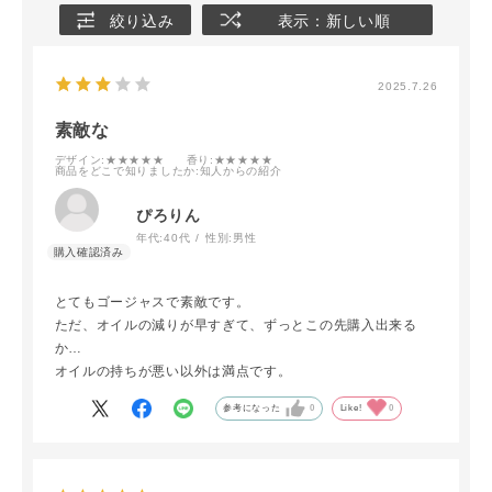
絞り込み
表示：新しい順
2025.7.26
素敵な
デザイン
:★★★★★
香り
:★★★★★
商品をどこで知りましたか
:知人からの紹介
ぴろりん
年代:
40代
性別:
男性
とてもゴージャスで素敵です。
ただ、オイルの減りが早すぎて、ずっとこの先購入出来る
か…
オイルの持ちが悪い以外は満点です。
参考になった
0
Like!
0