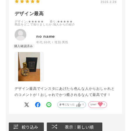
2023.2.28
デザイン最高
デザイン
:★★★★★
香り
:★★★★★
商品をどこで知りましたか
:知人からの紹介
no name
年代:
30代
性別:
男性
デザイン最高でインスタにあげたら色んな人からおしゃれと
のコメントが！おしゃれでかつ癒されるなんて最高です！
参考になった
0
Like!
0
絞り込み
表示：新しい順