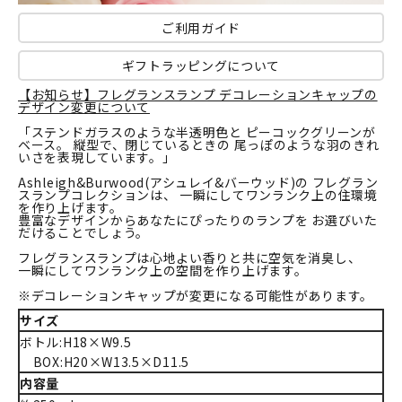
ご利用ガイド
ギフトラッピングについて
【お知らせ】フレグランスランプ デコレーションキャップの
デザイン変更について
「ステンドガラスのような半透明色と ピーコックグリーンが
ベース。 縦型で、閉じているときの 尾っぽのような羽のきれ
いさを表現しています。」
Ashleigh&Burwood(アシュレイ&バーウッド)の フレグラン
スランプコレクションは、 一瞬にしてワンランク上の住環境
を作り上げます。
豊富なデザインからあなたにぴったりのランプを お選びいた
だけることでしょう。
フレグランスランプは心地よい香りと共に空気を消臭し、
一瞬にしてワンランク上の空間を作り上げます。
※デコレーションキャップが変更になる可能性があります。
サイズ
ボトル:H18×W9.5
BOX:H20×W13.5×D11.5
内容量