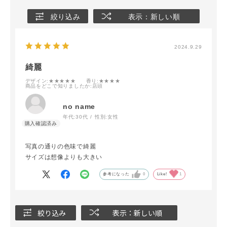
絞り込み
表示：新しい順
2024.9.29
綺麗
デザイン
:★★★★★
香り
:★★★★
商品をどこで知りましたか
:店頭
no name
年代:
30代
性別:
女性
写真の通りの色味で綺麗
サイズは想像よりも大きい
参考になった
0
Like!
1
絞り込み
表示：新しい順