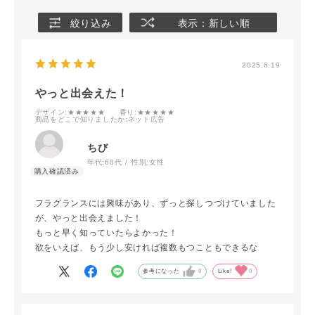
絞り込み
表示：新しい順
2025.6.19
やっと出会えた！
デザイン
:★★★★★
香り
:★★★★★
商品をどこで知りましたか
:ネット広告
ちび
年代:
60代
性別:
女性
フラグランスには興味があり、ずっと探しつづけていました
が、やっと出会えました！
もっと早く知っていたらよかった！
欲をいえば、もう少し安ければ複数もつこともできるな
参考になった
0
Like!
0