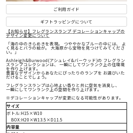
ご利用ガイド
ギフトラッピングについて
【お知らせ】フレグランスランプ デコレーションキャップの
デザイン変更について
「海の中のきらめきを表現。 つややかなブルーの中には、 よ
く見るとバラの絵が。 大海原から宝物を見つけてみてくださ
い。」
Ashleigh&Burwood(アシュレイ&バーウッド)の フレグラン
スランプコレクションは、 一瞬にしてワンランク上の住環境
を作り上げます。
豊富なデザインからあなたにぴったりのランプを お選びいた
だけることでしょう。
フレグランスランプは心地よい香りと共に空気を消臭し、
一瞬にしてワンランク上の空間を作り上げます。
※デコレーションキャップが変更になる可能性があります。
サイズ
ボトル:H15×W10
BOX:H20×W13.5×D11.5
内容量