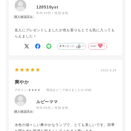
120510yst
年代:
30代
性別:
女性
友人にプレゼントしましたが色も香りもとても気に入っても
らえました！
参考になった
0
Like!
0
2024.9.26
爽やか
デザイン
:★★★★
商品をどこで知りましたか
:SNS
ルビーママ
年代:
50代
性別:
女性
水色の瑞々しい爽やかなランプで、とても美しいです。四季
を問わずお部屋を明るくしてくれると思います。