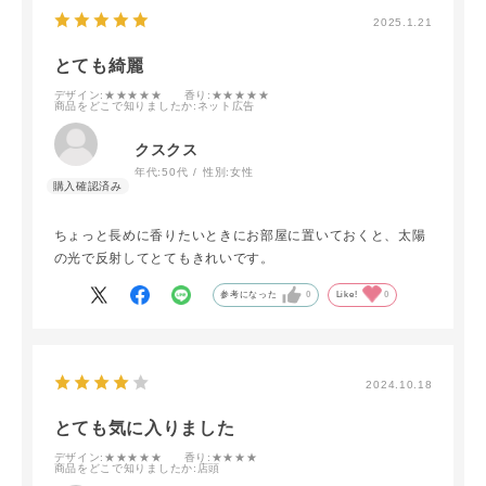
2025.1.21
とても綺麗
デザイン
:★★★★★
香り
:★★★★★
商品をどこで知りましたか
:ネット広告
クスクス
年代:
50代
性別:
女性
ちょっと長めに香りたいときにお部屋に置いておくと、太陽
の光で反射してとてもきれいです。
参考になった
0
Like!
0
2024.10.18
とても気に入りました
デザイン
:★★★★★
香り
:★★★★
商品をどこで知りましたか
:店頭