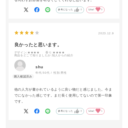
参考になった
0
Like!
0
2023.12.9
良かったと思います。
デザイン
:★★★★
香り
:★★★★
商品をどこで知りましたか
:知人からの紹介
shu
年代:
50代
性別:
男性
他の人方が書かれているように良い物だと感じました。今ま
でになかった感じです。まだ長く使用してないので第一印象
です。
参考になった
0
Like!
1