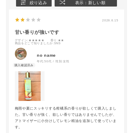
絞り込み
表示：新しい順
2026.6.15
甘い香りが強いです
デザイン
:★★★★★
香り
:★★
商品をどこで知りましたか
:SNS
no name
年代:
50代
性別:
女性
梅雨や夏にスッキリする柑橘系の香りが欲しくて購入しまし
た。甘い香りが強く、欲しい香りではありませんでしたが、
アトマイザーに小分けしてレモン精油を追加して使っていま
す。