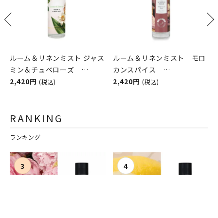
ルーム＆リネンミスト ジャス
ルーム＆リネンミスト モロ
ミン＆チュベローズ
カンスパイス
100ml The Scented
2,420円
ASHLEIGH&BURWOOD（ア
2,420円
(税込)
(税込)
Home by Ashleigh＆
シュレイアンドバーウッド）
Burwood
RANKING
ランキング