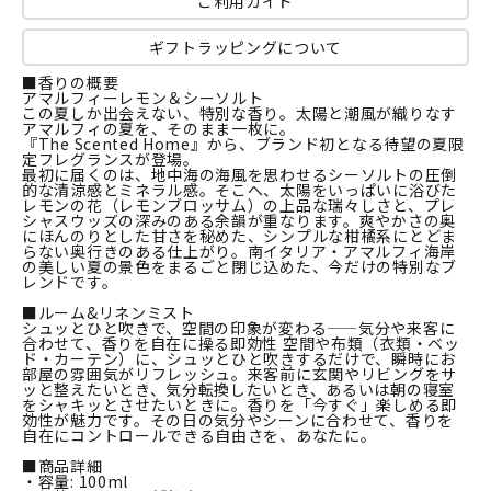
ご利用ガイド
ギフトラッピングについて
■香りの概要
アマルフィーレモン＆シーソルト
この夏しか出会えない、特別な香り。太陽と潮風が織りなす
アマルフィの夏を、そのまま一枚に。
『The Scented Home』から、ブランド初となる待望の夏限
定フレグランスが登場。
最初に届くのは、地中海の海風を思わせるシーソルトの圧倒
的な清涼感とミネラル感。そこへ、太陽をいっぱいに浴びた
レモンの花（レモンブロッサム）の上品な瑞々しさと、プレ
シャスウッズの深みのある余韻が重なります。爽やかさの奥
にほんのりとした甘さを秘めた、シンプルな柑橘系にとどま
らない奥行きのある仕上がり。南イタリア・アマルフィ海岸
の美しい夏の景色をまるごと閉じ込めた、今だけの特別なブ
レンドです。
■ルーム&リネンミスト
シュッとひと吹きで、空間の印象が変わる——気分や来客に
合わせて、香りを自在に操る即効性 空間や布類（衣類・ベッ
ド・カーテン）に、シュッとひと吹きするだけで、瞬時にお
部屋の雰囲気がリフレッシュ。来客前に玄関やリビングをサ
ッと整えたいとき、気分転換したいとき、あるいは朝の寝室
をシャキッとさせたいときに。香りを「今すぐ」楽しめる即
効性が魅力です。その日の気分やシーンに合わせて、香りを
自在にコントロールできる自由さを、あなたに。
■商品詳細
・容量: 100ml