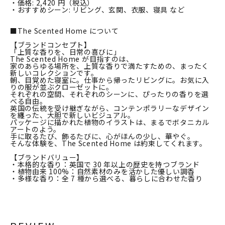
・価格: 2,420 円（税込）
・おすすめシーン: リビング、玄関、衣服、寝具 など
■The Scented Home について
【ブランドコンセプト】
「上質な香りを、日常の喜びに」
The Scented Home が目指すのは、
家のあらゆる場所を、上質な香りで満たすための、まったく
新しいコレクションです。
朝、目覚めた寝室に。仕事から帰ったリビングに。お気に入
りの服が並ぶクローゼットに。
それぞれの空間、それぞれのシーンに、ぴったりの香りを選
べる自由。
英国の伝統を受け継ぎながら、コンテンポラリーなデザイン
を纏った、大胆で新しいビジュアル。
パッケージに描かれた植物のイラストは、まるでボタニカル
アートのよう。
手に取るたび、飾るたびに、心がほんの少し、華やぐ。
そんな体験を、The Scented Home は約束してくれます。
【ブランドバリュー】
・本格的な香り：英国で 30 年以上の歴史を持つブランド
・植物由来 100%：自然素材のみを活かした優しい調香
・多様な香り：全 7 種から選べる、暮らしに合わせた香り