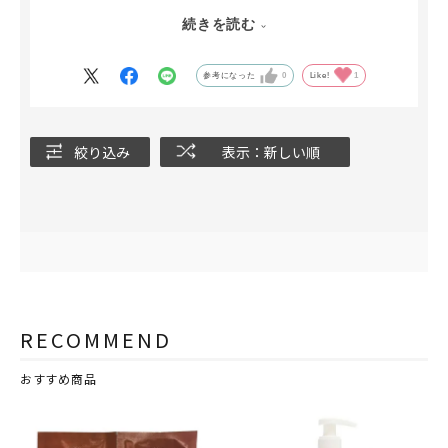
ただ、シャンプーはコンディショナーを1袋使っても足りな
続きを読む
いぐらいガシガシになります。
参考になった
0
Like!
1
絞り込み
表示：新しい順
RECOMMEND
おすすめ商品