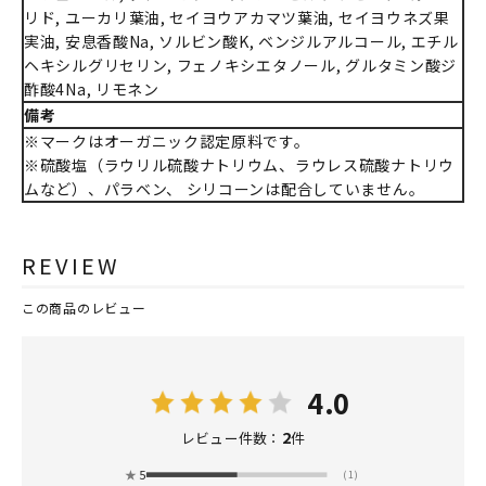
リド, ユーカリ葉油, セイヨウアカマツ葉油, セイヨウネズ果
実油, 安息香酸Na, ソルビン酸K, ベンジルアルコール, エチル
ヘキシルグリセリン, フェノキシエタノール, グルタミン酸ジ
酢酸4Na, リモネン
備考
※マークはオーガニック認定原料です。
※硫酸塩（ラウリル硫酸ナトリウム、ラウレス硫酸ナトリウ
ムなど）、パラベン、 シリコーンは配合していません。
REVIEW
この商品のレビュー
4.0
2
レビュー件数：
件
★
5
(1)