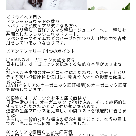
＜ドライヘア用＞
＊フレッシュウッドの香り
＊パサつき頭皮ケアが気になる方へ
ユーカリ精油・西洋アカマツ精油・ジュニパーベリー精油を
基調としたフレッシュウッドノート。
ラベンダーやタイムなどのハーブも加わり大自然の中で森林
浴をしているような香りです。
ピアンテフェリーチ4つのポイント
①AIABのオーガニック認証を取得
日本には、オーガニックを認定する法的な基準がありませ
ん。
だからこそ本物のオーガニックにこだわり、サスティナビリ
ティの高い植物原料を使用し、環境や人体への影響を配慮し
ました。
AIAB(イタリアのオーガニック認証機関)のオーガニック認証
を取得しています。
②良質なオーガニックを手の届く価格で
日常生活の中に”オーガニック”が溶け込み、そして継続的に
使っていただきたいという強い想いを込めて。
通常の生産プロセスを見直し、中間コストを徹底的に省きま
した。
さらに、一般的な利益構造の概念も覆すことで、本当の意味
での「高品質・低価格」を実現しました。
③イタリアの素晴らしい生産背景