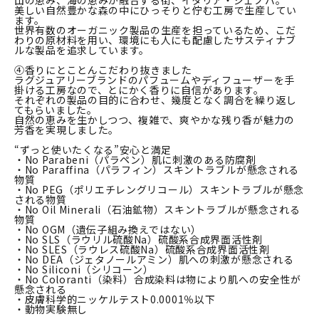
山の恵み、海の恵みが融合する街、イタリア・ジェノバ。
美しい自然豊かな森の中にひっそりと佇む工房で生産してい
ます。
世界有数のオーガニック製品の生産を担っているため、こだ
わりの原材料を用い、環境にも人にも配慮したサスティナブ
ルな製品を追求しています。
④香りにとことんこだわり抜きました
ラグジュアリーブランドのパフュームやディフューザーを手
掛ける工房なので、とにかく香りに自信があります。
それぞれの製品の目的に合わせ、幾度となく調合を繰り返し
てもらいました。
自然の恵みを生かしつつ、複雑で、爽やかな残り香が魅力の
芳香を実現しました。
“ずっと使いたくなる”安心と満足
・No Parabeni（パラペン）肌に刺激のある防腐剤
・No Paraffina（パラフィン）スキントラブルが懸念される
物質
・No PEG（ポリエチレングリコール）スキントラブルが懸念
される物質
・No Oil Minerali（石油鉱物）スキントラブルが懸念される
物質
・No OGM（遺伝子組み換えではない）
・No SLS（ラウリル硫酸Na）硫酸系合成界面活性剤
・No SLES（ラウレス硫酸Na）硫酸系合成界面活性剤
・No DEA（ジェタノールアミン）肌への刺激が懸念される
・No Siliconi（シリコーン）
・No Coloranti（染料）合成染料は物により肌への安全性が
懸念される
・皮膚科学的ニッケルテスト0.0001％以下
・動物実験無し