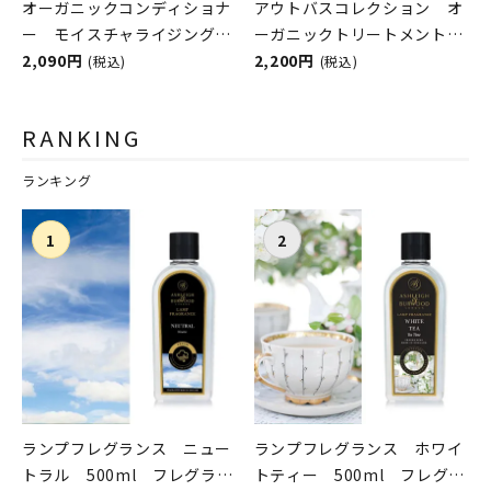
オーガニックコンディショナ
アウトバスコレクション オ
ー モイスチャライジング
ーガニックトリートメント＆
スカルプ＆ヘア PIANTE
2,090円
トライアル限定キット
2,200円
(税込)
(税込)
FELICI（ピアンテフェリー
PIANTE FELICI（ピアンテフ
チ）
ェリーチ）
RANKING
ランキング
ランプフレグランス ニュー
ランプフレグランス ホワイ
トラル 500ml フレグラン
トティー 500ml フレグラ