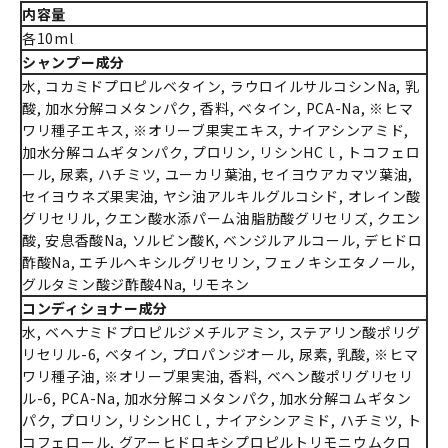
内容量
各10ml
シャンプー成分
水, コカミドプロピルベタイン, ラウロイルサルコシンNa, 乳
酸, 加水分解コメタンパク, 香料, ベタイン, PCA-Na, ※ヒマ
ワリ種子エキス, ※オリーブ果実エキス, ナイアシンアミド,
加水分解コムギタンパク, プロリン, リシンHCｌ, トコフェロ
ール, 尿素, ハチミツ, ユーカリ葉油, セイヨウアカマツ葉油,
セイヨウネズ果実油, ヤシ油アルキルグルコシド, オレイン酸
グリセリル, クエン酸水添パーム油脂肪酸グリセリズ, クエン
酸, 安息香酸Na, ソルビン酸K, ベンジルアルコール, デヒドロ
酢酸Na, エチルヘキシルグリセリン, フェノキシエタノール,
グルタミン酸ジ酢酸4Na, リモネン
コンディショナー成分
水, ベヘナミドプロピルジメチルアミン, ステアリン酸ポリグ
リセリル-6, ベタイン, プロパンジオール, 尿素, 乳酸, ※ヒマ
ワリ種子油, ※オリーブ果実油, 香料, ベヘン酸ポリグリセリ
ル-6, PCA-Na, 加水分解コメタンパク, 加水分解コムギタン
パク, プロリン, リシンHCｌ, ナイアシンアミド, ハチミツ, ト
コフェロール, グアーヒドロキシプロピルトリモニウムクロ