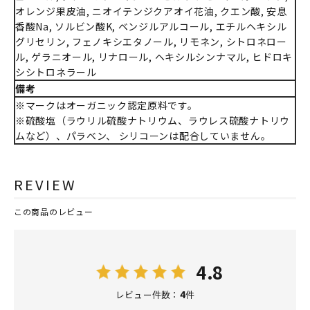
オレンジ果皮油, ニオイテンジクアオイ花油, クエン酸, 安息
香酸Na, ソルビン酸K, ベンジルアルコール, エチルヘキシル
グリセリン, フェノキシエタノール, リモネン, シトロネロー
ル, ゲラニオール, リナロール, ヘキシルシンナマル, ヒドロキ
シシトロネラール
備考
※マークはオーガニック認定原料です。
※硫酸塩（ラウリル硫酸ナトリウム、ラウレス硫酸ナトリウ
ムなど）、パラベン、 シリコーンは配合していません。
REVIEW
この商品のレビュー
4.8
4
レビュー件数：
件