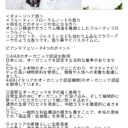
＜ダメージヘア用＞
＊フルーティーフローラルノートの香り
＊枝毛などのダメージが気になる方へ
オレンジ精油やゼラニウム精油を基調としたフルーティフロ
ーラルノート。
リンゴやピーチ、ジャスミンなども加わり上品なフラワーブ
ーケのような香りです。香り華やぐバスタイムに。
ピアンテフェリーチ4つのポイント
①AIABのオーガニック認証を取得
日本には、オーガニックを認定する法的な基準がありませ
ん。
だからこそ本物のオーガニックにこだわり、サスティナビリ
ティの高い植物原料を使用し、環境や人体への影響を配慮し
ました。
AIAB(イタリアのオーガニック認証機関)のオーガニック認証
を取得しています。
②良質なオーガニックを手の届く価格で
日常生活の中に”オーガニック”が溶け込み、そして継続的に
使っていただきたいという強い想いを込めて。
通常の生産プロセスを見直し、中間コストを徹底的に省きま
した。
さらに、一般的な利益構造の概念も覆すことで、本当の意味
での「高品質・低価格」を実現しました。
③イタリアの素晴らしい生産背景