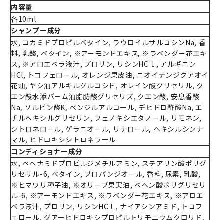
内容量
各10ml
シャンプー成分
水, コカミドプロピルベタイン, ラウロイルサルコシンNa, 香
料, 乳酸, ベタイン, ※アーモンドエキス, ※ラベンダー花エキ
ス, ※アロエベラ液汁, プロリン, リシンHCｌ, アルギニン
HCl, トコフェロール, オレンジ果皮油, ニオイテンジクアオイ
花油, ヤシ油アルキルグルコシド, オレイン酸グリセリル, ク
エン酸水添パーム油脂肪酸グリセリズ, クエン酸, 安息香酸
Na, ソルビン酸K, ベンジルアルコール, デヒドロ酢酸Na, エ
チルヘキシルグリセリン, フェノキシエタノール, リモネン,
シトロネロール, ゲラニオール, リナロール, ヘキシルシンナ
マル, ヒドロキシシトロネラール
コンディショナー成分
水, ベヘナミドプロピルジメチルアミン, ステアリン酸ポリグ
リセリル-6, ベタイン, プロパンジオール, 香料, 尿素, 乳酸,
※ヒマワリ種子油, ※オリーブ果実油, ベヘン酸ポリグリセリ
ル-6, ※アーモンドエキス, ※ラベンダー花エキス, ※アロエ
ベラ液汁, プロリン, リシンHCｌ, ナイアシンアミド, トコフ
ェロール, グアーヒドロキシプロピルトリモニウムクロリド,