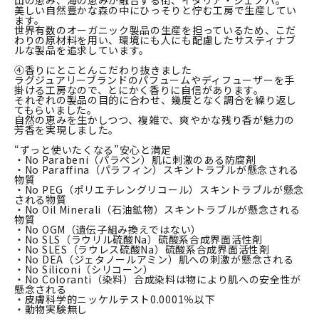
山の恵み、海の恵みが融合する街、イタリア・ジェノバ。
美しい自然豊かな森の中にひっそりと佇む工房で生産してい
ます。
世界有数のオーガニック製品の生産を担っているため、こだ
わりの原材料を用い、環境にも人にも配慮したサスティナブ
ルな製品を追求しています。
④香りにとことんこだわり抜きました
ラグジュアリーブランドのパフュームやディフューザーを手
掛ける工房なので、とにかく香りに自信があります。
それぞれの製品の目的に合わせ、幾度となく調合を繰り返し
てもらいました。
自然の恵みを生かしつつ、複雑で、爽やかな残り香が魅力の
芳香を実現しました。
“ずっと使いたくなる”安心と満足
・No Parabeni（パラペン）肌に刺激のある防腐剤
・No Paraffina（パラフィン）スキントラブルが懸念される
物質
・No PEG（ポリエチレングリコール）スキントラブルが懸念
される物質
・No Oil Minerali（石油鉱物）スキントラブルが懸念される
物質
・No OGM（遺伝子組み換えではない）
・No SLS（ラウリル硫酸Na）硫酸系合成界面活性剤
・No SLES（ラウレス硫酸Na）硫酸系合成界面活性剤
・No DEA（ジェタノールアミン）肌への刺激が懸念される
・No Siliconi（シリコーン）
・No Coloranti（染料）合成染料は物により肌への安全性が
懸念される
・皮膚科学的ニッケルテスト0.0001％以下
・動物実験無し