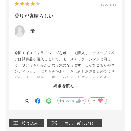
2020.3.27
香りが素晴らしい
愛
今回モイスチャライジングをボトルで購入し、ディープリペ
アは試供品を購入しました。モイスチャライジングと同じ
く、やはりきしみがかなり気になります。しかひこちらのコ
ンディショナーはとろみがあり、きしみもおさまるのでより
安心します。乾かした後はしっとりとしてまとまりやすく、
髪の毛全体がふんわりとします。
続きを読む
シャンプーのきしみは気になりますが、その気になることを
上回るくらい素晴らしいところは香りです！もう本当に素晴
参考になった
0
Like!
1
らしい。きしみが何だって言うんだ？と思えるくらい良い香
りです。今まで使ってきたシャンプーの中でダントツでトッ
プです。次回はこちらを購入したいと思います。
絞り込み
表示：新しい順