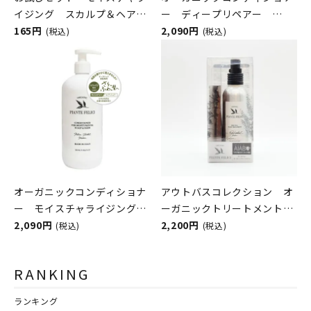
イジング スカルプ＆ヘア
ー ディープリペアー
PIANTE FELICI（ピアンテフ
165円
PIANTE FELICI（ピアンテフ
2,090円
(税込)
(税込)
ェリーチ）
ェリーチ）
オーガニックコンディショナ
アウトバスコレクション オ
ー モイスチャライジング
ーガニックトリートメント＆
スカルプ＆ヘア PIANTE
2,090円
トライアル限定キット
2,200円
(税込)
(税込)
FELICI（ピアンテフェリー
PIANTE FELICI（ピアンテフ
チ）
ェリーチ）
RANKING
ランキング