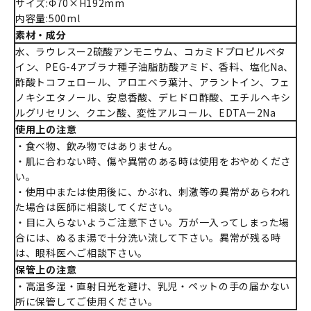
サイズ:Φ70×H192mm
内容量:500ml
素材・成分
水、ラウレスー2硫酸アンモニウム、コカミドプロピルベタ
イン、PEG-4アブラナ種子油脂肪酸アミド、香料、塩化Na、
酢酸トコフェロール、アロエベラ葉汁、アラントイン、フェ
ノキシエタノール、安息香酸、デヒドロ酢酸、エチルヘキシ
ルグリセリン、クエン酸、変性アルコール、EDTAー2Na
使用上の注意
・食べ物、飲み物ではありません。
・肌に合わない時、傷や異常のある時は使用をおやめくださ
い。
・使用中または使用後に、かぶれ、刺激等の異常があらわれ
た場合は医師に相談してください。
・目に入らないようご注意下さい。万が一入ってしまった場
合には、ぬるま湯で十分洗い流して下さい。異常が残る時
は、眼科医へご相談下さい。
保管上の注意
・高温多湿・直射日光を避け、乳児・ペットの手の届かない
所に保管してご使用ください。