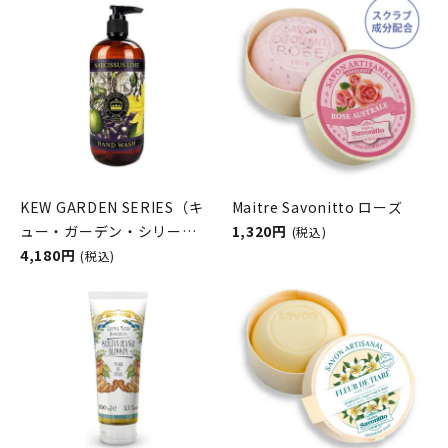
KEW GARDEN SERIES（キ
Maitre Savonitto ローズ
ュー・ガーデン・シリー
1,320円
(税込)
ズ） ラグジュアリーハンド
4,180円
(税込)
ウォッシュ NARCISSUS
LIME （ナルシサスライ
ム） THE ENGLISH SOAP
COMPANY （ザ イングリッシ
ュソープカンパニー）