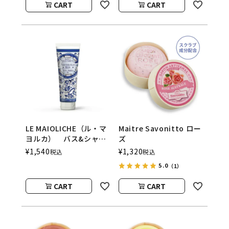
CART
CART
LE MAIOLICHE（ル・マ
Maitre Savonitto ロー
ヨルカ） バス&シャワ
ズ
ージェル
¥
1,540
¥
1,320
税込
税込
Mediterranean
5.0
（1）
Herbs（メディタラニア
ンハーブ） Rudy（ル
CART
CART
ディ）