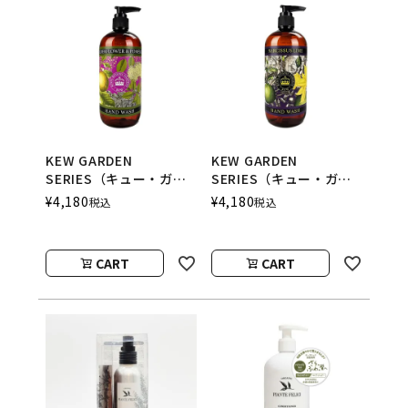
KEW GARDEN
KEW GARDEN
SERIES（キュー・ガー
SERIES（キュー・ガー
デン・シリーズ） ラグ
デン・シリーズ） ラグ
¥
4,180
¥
4,180
税込
税込
ジュアリーハンドウォッ
ジュアリーハンドウォッ
シュ Elderflower &
シュ NARCISSUS
Pomelo （エルダーフ
LIME （ナルシサスライ
CART
CART
ラワー&ポメロ） THE
ム） THE ENGLISH
ENGLISH SOAP
SOAP COMPANY （ザ
COMPANY （ザ イングリ
イングリッシュソープカ
ッシュソープカンパニ
ンパニー）
ー）