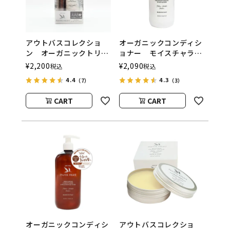
アウトバスコレクショ
オーガニックコンディシ
ン オーガニックトリー
ョナー モイスチャライ
トメント＆トライアル限
ジング スカルプ＆ヘ
¥
2,200
¥
2,090
税込
税込
定キット PIANTE
ア PIANTE FELICI（ピ
4.4
4.3
（7）
（3）
FELICI（ピアンテフェリ
アンテフェリーチ）
ーチ）
CART
CART
オーガニックコンディシ
アウトバスコレクショ