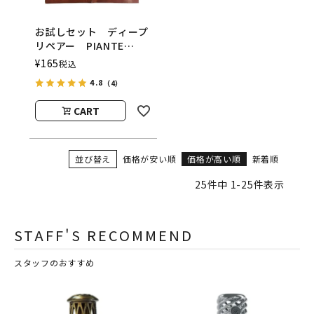
お試しセット ディープ
リペアー PIANTE
FELICI（ピアンテフェリ
¥
165
税込
ーチ）
4.8
（4）
CART
並び替え
価格が安い順
価格が高い順
新着順
25
件中
1
-
25
件表示
STAFF'S RECOMMEND
スタッフのおすすめ