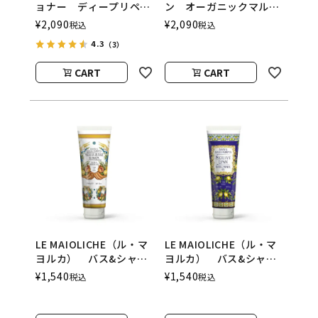
ョナー ディープリペア
ン オーガニックマルチ
ー PIANTE FELICI（ピ
バーム PIANTE
¥
2,090
¥
2,090
税込
税込
アンテフェリーチ）
FELICI（ピアンテフェリ
4.3
（3）
ーチ）
CART
CART
LE MAIOLICHE（ル・マ
LE MAIOLICHE（ル・マ
ヨルカ） バス&シャワ
ヨルカ） バス&シャワ
ージェル Sicilian
ージェル Sicilian
¥
1,540
¥
1,540
税込
税込
Orange Blossom（シチ
Lemon（シチリアンレ
リアンオレンジブロッサ
モン） Rudy（ルデ
ム） Rudy（ルディ）
ィ）