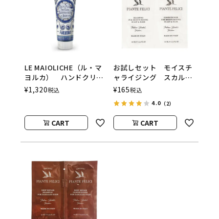
LE MAIOLICHE（ル・マ
お試しセット モイスチ
ヨルカ） ハンドクリー
ャライジング スカルプ
ム Mediterranean
＆ヘア PIANTE
¥
1,320
¥
165
税込
税込
Herbs（メディタラニア
FELICI（ピアンテフェリ
4.0
（2）
ンハーブ） Rudy（ル
ーチ）
ディ）
CART
CART