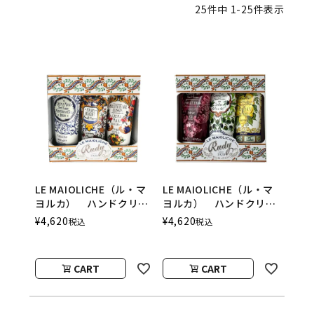
25
件中
1
-
25
件表示
LE MAIOLICHE（ル・マ
LE MAIOLICHE（ル・マ
ヨルカ） ハンドクリー
ヨルカ） ハンドクリー
ム ギフトセット
ム ギフトセット
¥
4,620
¥
4,620
税込
税込
Stella（ステラ）
Fiore（フィオーレ）
Rudy（ルディ）
Rudy（ルディ）
CART
CART