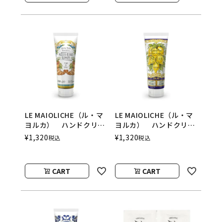
LE MAIOLICHE（ル・マ
LE MAIOLICHE（ル・マ
ヨルカ） ハンドクリー
ヨルカ） ハンドクリー
ム Sicilian Orange
ム Sicilian
¥
1,320
¥
1,320
税込
税込
Blossom（シチリアンオ
Lemon（シチリアンレ
レンジブロッサム）
モン） Rudy（ルデ
Rudy（ルディ）
ィ）
CART
CART