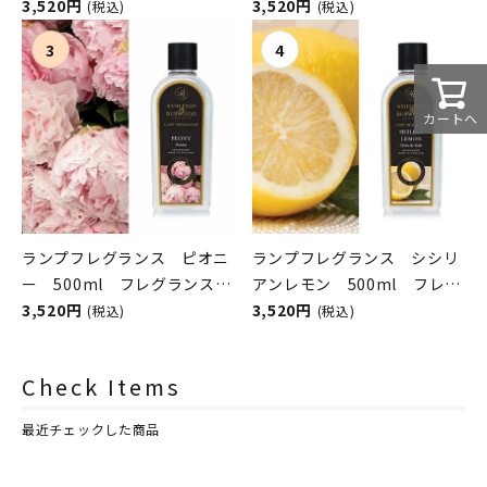
スランプ用オイル
3,520円
ンスランプ用オイル
3,520円
(税込)
(税込)
ASHLEIGH&BURWOOD（ア
ASHLEIGH&BURWOOD（ア
シュレイアンドバーウッド）
シュレイアンドバーウッド）
カートへ
ランプフレグランス ピオニ
ランプフレグランス シシリ
ー 500ml フレグランスラ
アンレモン 500ml フレグ
ンプ用オイル
3,520円
ランスランプ用オイル
3,520円
(税込)
(税込)
ASHLEIGH&BURWOOD（ア
ASHLEIGH&BURWOOD（ア
シュレイアンドバーウッド）
シュレイアンドバーウッド）
Check Items
最近チェックした商品