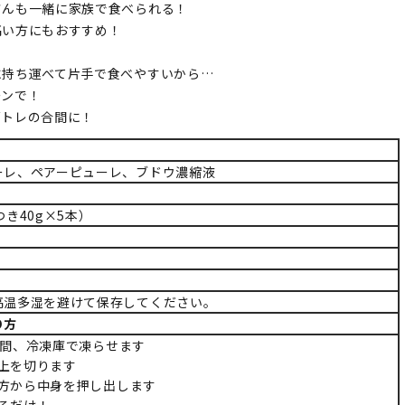
さんも一緒に家族で食べられる！
高い方にもおすすめ！
に持ち運べて片手で食べやすいから…
ーンで！
筋トレの合間に！
ーレ、ペアーピューレ、ブドウ濃縮液
つき40g×5本）
高温多湿を避けて保存してください。
り方
12時間、冷凍庫で凍らせます
袋の上を切ります
下の方から中身を押し出します