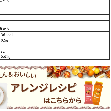
べるだけ！
）
）当たり
6kcal
.5g
2g
.01g