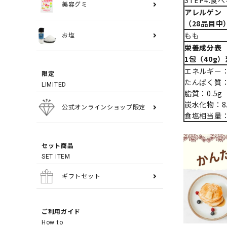
STEP4:食
美容グミ
アレルゲン
（28品目中
もも
お塩
栄養成分表
1包（40g
エネルギー：3
限定
たんぱく質：0
LIMITED
脂質：0.5g
炭水化物：8.
公式オンラインショップ限定
食塩相当量：0
セット商品
SET ITEM
ギフトセット
ご利用ガイド
How to