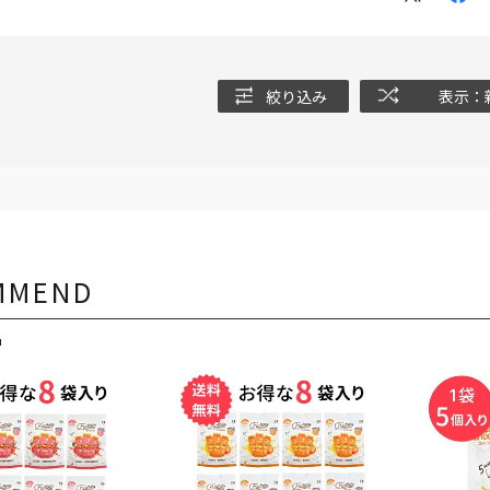
絞り込み
表示：
MMEND
品