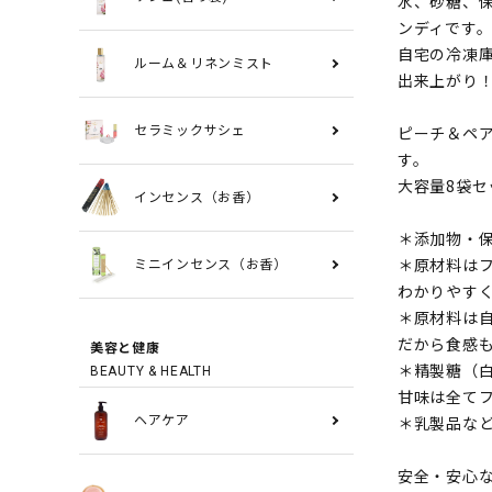
水、砂糖、保
ンディです
自宅の冷凍
ルーム＆リネンミスト
出来上がり
ピーチ＆ペ
セラミックサシェ
す。
大容量8袋
インセンス（お香）
＊添加物・
＊原材料は
ミニインセンス（お香）
わかりやす
＊原材料は自
だから食感
美容と健康
＊精製糖（
BEAUTY & HEALTH
甘味は全て
＊乳製品な
ヘアケア
安全・安心