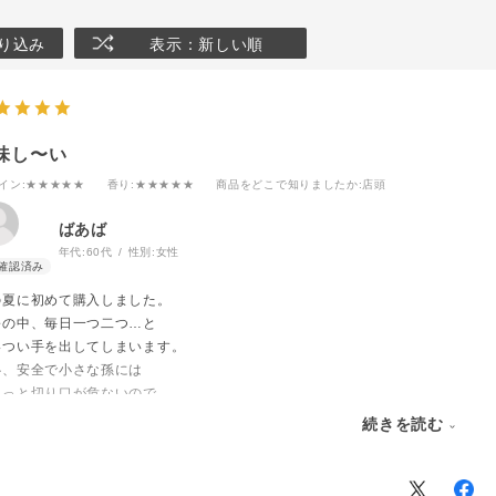
り込み
表示：新しい順
味し〜い
イン
:★★★★★
香り
:★★★★★
商品をどこで知りましたか
:店頭
ばあば
年代:
60代
性別:
女性
の夏に初めて購入しました。
暑の中、毎日一つ二つ…と
いつい手を出してしまいます。
心、安全で小さな孫には
ょっと切り口が危ないので
ップに移し替えてあげました。
続きを読む
味しいねッと頂いています。
りがとうございました。