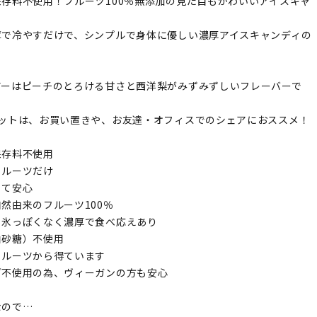
存料不使用！フルーツ100％無添加の見た目もかわいいアイスキャ
。
庫で冷やすだけで、シンプルで身体に優しい濃厚アイスキャンディの
！
アーはピーチのとろける甘さと西洋梨がみずみずしいフレーバーで
セットは、お買い置きや、お友達・オフィスでのシェアにおススメ！
保存料不使用
フルーツだけ
くて安心
然由来のフルーツ100％
も氷っぽくなく濃厚で食べ応えあり
白砂糖）不使用
フルーツから得ています
ど不使用の為、ヴィーガンの方も安心
なので…