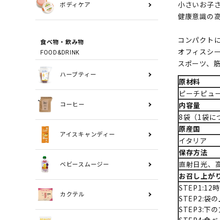
小さいお子
ボディケア
健康意識の
コンパクト
食べ物・飲み物
オフィスシ
FOOD&DRINK
スポーツ、
ハーブティー
原材料
ピーチピュ
内容量
コーヒー
8袋（1袋に
原産国
アイスキャンディー
イタリア
保存方法
直射日光、
ベビースムージー
お召し上が
STEP1:
カクテル
STEP2:
STEP3: