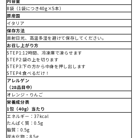
内容量
8袋（1袋につき40g×5本）
原産国
イタリア
保存方法
直射日光、高温多湿を避けて保存してください。
お召し上がり方
STEP1:12時間、冷凍庫で凍らせます
STEP2:袋の上を切ります
STEP3:下の方から中身を押し出します
STEP4:食べるだけ！
アレルゲン
（28品目中）
オレンジ・りんご
栄養成分表
1包（40g）当たり
エネルギー：37kcal
たんぱく質：0.5g
脂質：0.5g
炭水化物：8.5g