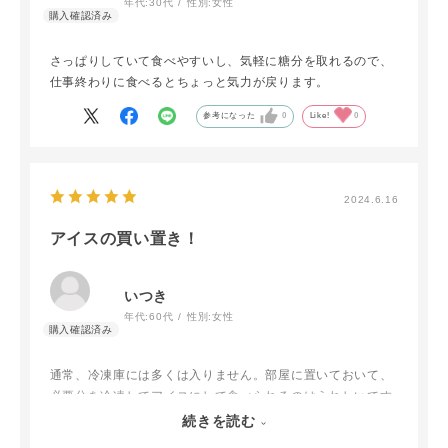
年代:
30代
性別:
女性
さっぱりしていて食べやすいし、気軽に糖分を取れるので、
仕事終わりに食べるとちょっと気力が戻ります。
参考になった
0
Like!
0
2024.6.16
アイスの買い置き！
いつき
年代:
60代
性別:
女性
通常、冷凍庫には多くは入りません。部屋に置いておいて、
必要分を冷凍してアイスにして食べられるのはうれしいです
ね。少量(40g)ですが、甘くて満足感があり自分には充分で
続きを読む
す。若い方はもっと食べたいと思います。