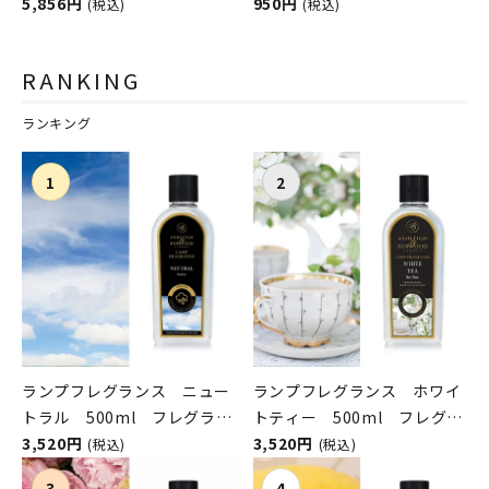
FRUTTETO（フルッテー
5,856円
Odyssey（ソルトオデッセ
950円
(税込)
(税込)
ト）
イ）
RANKING
ランキング
ランプフレグランス ニュー
ランプフレグランス ホワイ
トラル 500ml フレグラン
トティー 500ml フレグラ
スランプ用オイル
3,520円
ンスランプ用オイル
3,520円
(税込)
(税込)
ASHLEIGH&BURWOOD（ア
ASHLEIGH&BURWOOD（ア