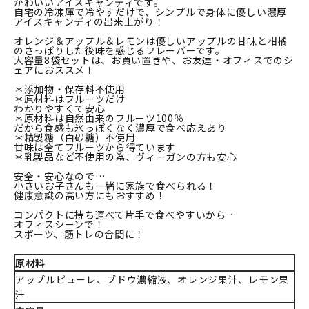
かわいいアイスキャンディです。
自宅の冷凍庫で冷やすだけで、シンプルで身体に優しい濃厚
アイスキャンディの出来上がり！
オレンジ＆アップル＆レモンは優しいアップルの甘味と柑橘
のさっぱりした後味を感じるフレーバーです。
大容量8袋セットは、お買い置きや、お友達・オフィスでのシ
ェアにおススメ！
＊添加物・保存料不使用
＊原材料はフルーツだけ
わかりやすくて安心
＊原材料は自然由来のフルーツ100％
だから食感も氷っぽくなく濃厚で食べ応えあり
＊精製糖（白砂糖）不使用
甘味は全てフルーツから得ています
＊乳製品など不使用の為、ヴィーガンの方も安心
安全・安心なので…
小さいお子さんも一緒に家族で食べられる！
健康意識の高い方にもおすすめ！
コンパクトに持ち運べて片手で食べやすいから…
オフィスシーンで！
スポーツ、筋トレの合間に！
原材料
アップルピューレ、ブドウ濃縮液、オレンジ果汁、レモン果
汁