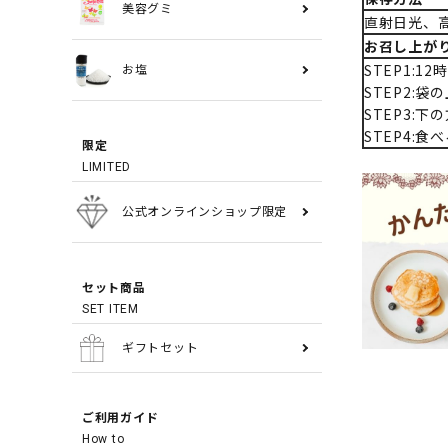
美容グミ
直射日光、
お召し上が
STEP1:
お塩
STEP2:
STEP3:
STEP4:食
限定
LIMITED
公式オンラインショップ限定
セット商品
SET ITEM
ギフトセット
ご利用ガイド
How to