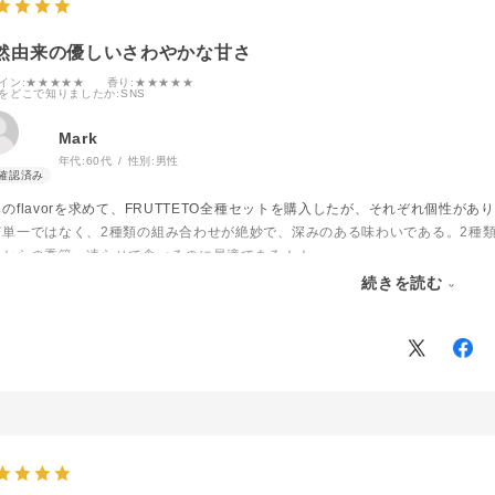
然由来の優しいさわやかな甘さ
イン
:★★★★★
香り
:★★★★★
をどこで知りましたか
:SNS
Mark
年代:
60代
性別:
男性
のflavorを求めて、FRUTTETO全種セットを購入したが、それぞれ個性があ
ど単一ではなく、2種類の組み合わせが絶妙で、深みのある味わいである。2種
れからの季節、凍らせて食べるのに最適である！！
続きを読む