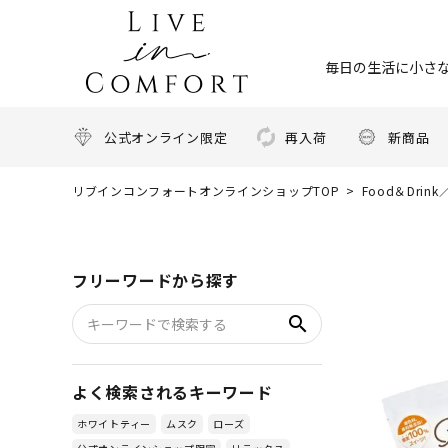
毎日の生活に小さな
公式オンライン限定
再入荷
新商品
リブインコンフォートオンラインショップTOP
Food＆Dri
フリーワードから探す
search
よく検索されるキーワード
ホワイトティー
ムスク
ローズ