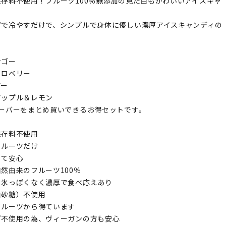
存料不使用！フルーツ100％無添加の見た目もかわいいアイスキャ
。
庫で冷やすだけで、シンプルで身体に優しい濃厚アイスキャンディの
！
ンゴー
トロベリー
アー
アップル＆レモン
レーバーをまとめ買いできるお得セットです。
保存料不使用
フルーツだけ
くて安心
然由来のフルーツ100％
も氷っぽくなく濃厚で食べ応えあり
白砂糖）不使用
フルーツから得ています
ど不使用の為、ヴィーガンの方も安心