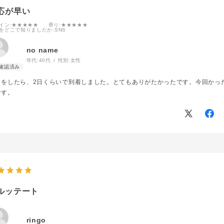
応が早い
イン
:★★★★★
香り
:★★★★★
をどこで知りましたか
:SNS
no name
年代:
40代
性別:
女性
文をしたら、2日くらいで到着しました。とてもありがたかったです。今回かっ
です。
ルッテート
ringo