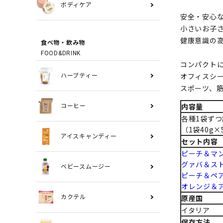
ボディケア
安全・安心
小さいお子
健康意識の
食べ物・飲み物
FOOD&DRINK
コンパクト
オフィスシ
ハーブティー
スポーツ、
内容量
コーヒー
各種1袋ずつ
（1袋40g
アイスキャンディー
セット内容
ピーチ＆マ
グァバ＆ス
ベビースムージー
ピーチ＆ペ
オレンジ＆
原産国
カクテル
イタリア
保存方法