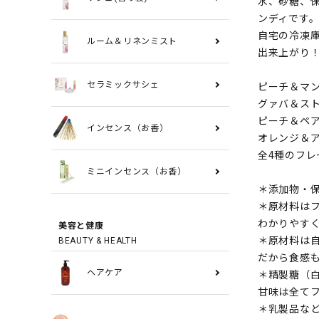
水、砂糖、保
ンディです
自宅の冷凍
ルーム＆リネンミスト
出来上がり
ピーチ＆マ
セラミックサシェ
グァバ＆ス
ピーチ＆ペ
インセンス（お香）
オレンジ＆
全4種のフ
ミニインセンス（お香）
＊添加物・
＊原材料は
わかりやす
美容と健康
＊原材料は自
BEAUTY & HEALTH
だから食感
＊精製糖（
ヘアケア
甘味は全て
＊乳製品な