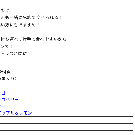
なので…
さんも一緒に家族で食べられる！
高い方にもおすすめ！
に持ち運べて片手で食べやすいから…
ーンで！
筋トレの合間に！
計4点
×5本入り）
ンゴー
トロベリー
アー
アップル＆レモン